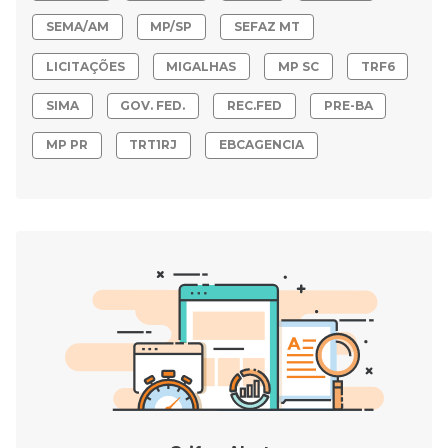
SEMA/AM
MP/SP
SEFAZ MT
LICITAÇÕES
MIGALHAS
MP SC
TRF6
SIMA
GOV. FED.
REC.FED
PRE-BA
MP PR
TRT1RJ
EBCAGENCIA