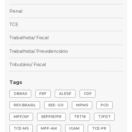
Penal
TCE
Trabalhista/ Fiscal
Trabalhista/ Previdenciário
Tributário/ Fiscal
Tags
OBRAS
PEF
ALESP
CDF
REV.BRASIL
SEE- GO
MPMS
PCD
MPF/AP
SEPPIR/PR
TRT16
TJFDT
TCE-MS
MPF-AM
IGAM
TCE-PR