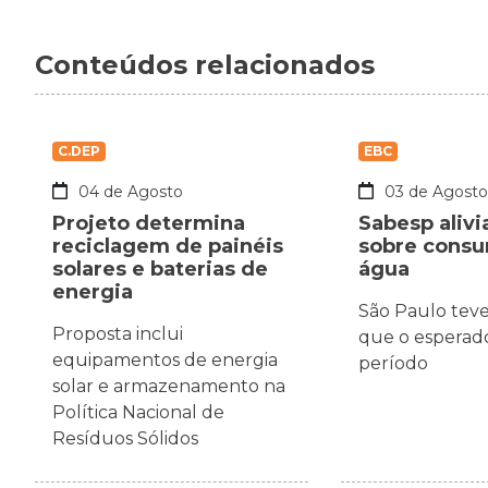
Conteúdos relacionados
C.DEP
EBC
04 de Agosto
03 de Agost
Projeto determina
Sabesp alivi
reciclagem de painéis
sobre cons
solares e baterias de
água
energia
São Paulo tev
Proposta inclui
que o esperado
equipamentos de energia
período
solar e armazenamento na
Política Nacional de
Resíduos Sólidos