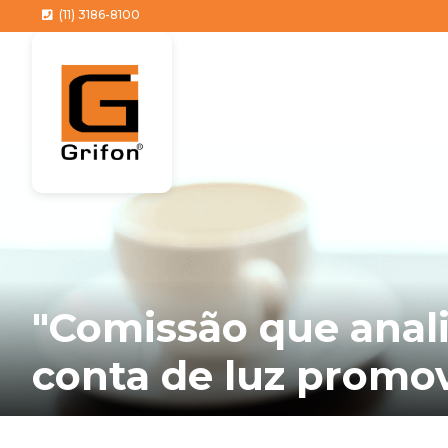
(11) 3186-8100
"Comissão que anali
conta de luz promov