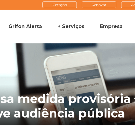
Cotação
Renovar
As
Grifon Alerta
+ Serviços
Empresa
sa medida provisória 
e audiência pública