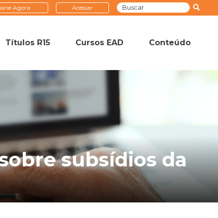
sine Agora
Acessar
Títulos R15
Cursos EAD
Conteúdo
sobre subsídios da