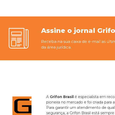
Assine o jornal Grif
Receba na sua caixa de e-mail as últi
da área jurídica.
A
Grifon Brasil
é especialista em recor
pioneira no mercado e foi criada para 
Para garantir um atendimento de quali
segurança, a Grifon Brasil está sempr