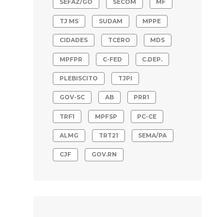
SEFAZ/GO
SECOM
MF
TJ MS
SUDAM
MPPE
CIDADES
TCERO
MDS
MPFPR
C-FED
C.DEP.
PLEBISCITO
TJPI
GOV-SC
AB
PRR1
TRF1
MPFSP
PC-CE
ALMG
TRT21
SEMA/PA
CJF
GOV.RN