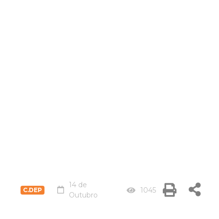
14 de
1045
C.DEP
Outubro