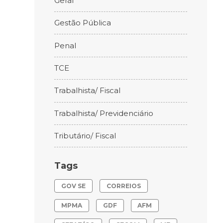
Geral
Gestão Pública
Penal
TCE
Trabalhista/ Fiscal
Trabalhista/ Previdenciário
Tributário/ Fiscal
Tags
GOV SE
CORREIOS
MPMA
GDF
AFM