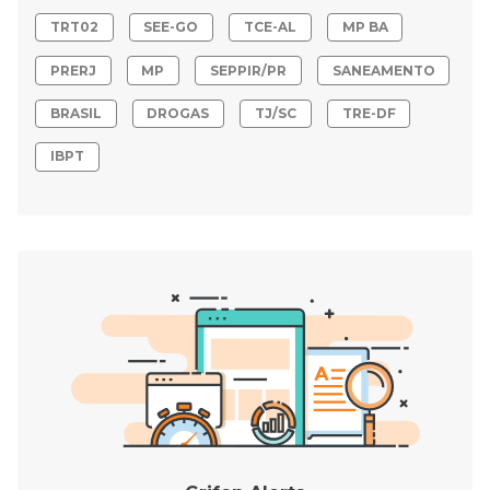
TRT02
SEE-GO
TCE-AL
MP BA
PRERJ
MP
SEPPIR/PR
SANEAMENTO
BRASIL
DROGAS
TJ/SC
TRE-DF
IBPT