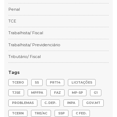
Penal
TCE
Trabalhista/ Fiscal
Trabalhista/ Previdenciário
Tributário/ Fiscal
Tags
TCERO
SS
PRT14
LICITAÇÕES
TJSE
MPFPA
FAZ
MP-SP
G1
PROBLEMAS
C. DEP.
INPA
GOV.MT
TCERN
TRE/AC
SSP
C FED.