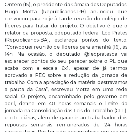
Ontem (15), o presidente da Câmara dos Deputados,
Hugo Motta (Republicanos-PB) anunciou que
convocou para hoje à tarde reunião do colégio de
líderes para tratar do projeto. O objetivo é que o
relator da proposta, odeputado federal Léo Prates
(Republicanos-BA), esclareça pontos do texto.
“Convoquei reunião de líderes para amanhã (16), às
14h. Na ocasião, o deputado @leopratesba vai
esclarecer pontos do seu parecer sobre o PL que
acaba com a escala 6x1, apesar de já termos
aprovado a PEC sobre a redução da jornada de
trabalho. Com a apreciação da matéria, destravamos
a pauta da Casa”, escreveu Motta em uma rede
social. O projeto, encaminhado pelo governo em
abril, define em 40 horas semanais o limite da
jornada na Consolidação das Leis do Trabalho (CLT),
e oito diárias, além de garantir ao trabalhador dois
repousos semanais remunerados de 24 horas
consecutivas. Por ter sido encaminhada em regime