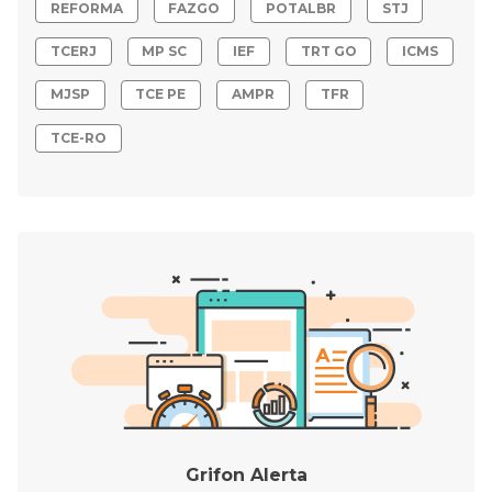
REFORMA
FAZGO
POTALBR
STJ
TCERJ
MP SC
IEF
TRT GO
ICMS
MJSP
TCE PE
AMPR
TFR
TCE-RO
Grifon Alerta