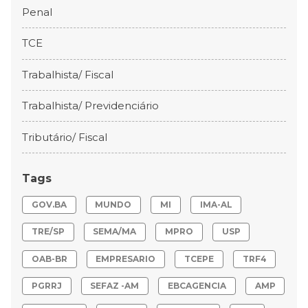
Penal
TCE
Trabalhista/ Fiscal
Trabalhista/ Previdenciário
Tributário/ Fiscal
Tags
GOV.BA
MUNDO
MI
IMA-AL
TRE/SP
SEMA/MA
MPRO
USP
OAB-BR
EMPRESARIO
TCEPE
TRF4
PGRRJ
SEFAZ -AM
EBCAGENCIA
AMP