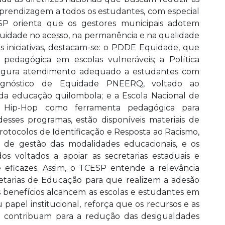
 aprendizagem a todos os estudantes, com especial
SP orienta que os gestores municipais adotem
quidade no acesso, na permanência e na qualidade
s iniciativas, destacam-se: o PDDE Equidade, que
 pedagógica em escolas vulneráveis; a Política
ssegura atendimento adequado a estudantes com
 Diagnóstico de Equidade PNEERQ, voltado ao
 da educação quilombola; e a Escola Nacional de
a Hip-Hop como ferramenta pedagógica para
sses programas, estão disponíveis materiais de
rotocolos de Identificação e Resposta ao Racismo,
s de gestão das modalidades educacionais, e os
s voltados a apoiar as secretarias estaduais e
e eficazes. Assim, o TCESP entende a relevância
cretarias de Educação para que realizem a adesão
s benefícios alcancem as escolas e estudantes em
papel institucional, reforça que os recursos e as
e contribuam para a redução das desigualdades