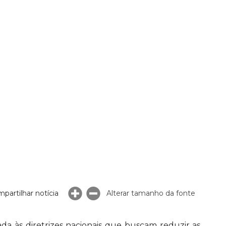
partilhar notícia
Alterar tamanho da fonte
a às diretrizes nacionais que buscam reduzir as