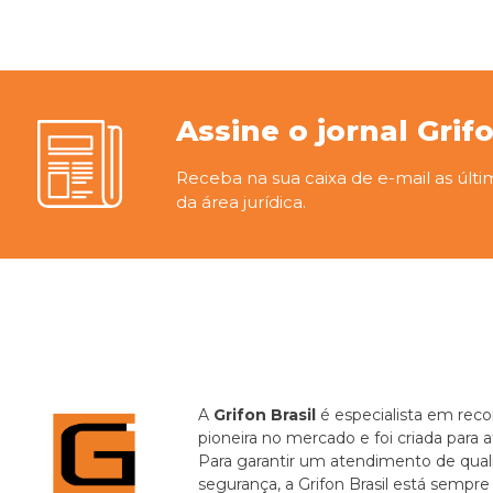
Assine o jornal Grif
Receba na sua caixa de e-mail as últi
da área jurídica.
A
Grifon Brasil
é especialista em recor
pioneira no mercado e foi criada para 
Para garantir um atendimento de quali
segurança, a Grifon Brasil está sempr