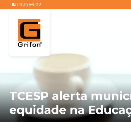
(11) 3186-8100
TCESP alerta munic
equidade na Educaç