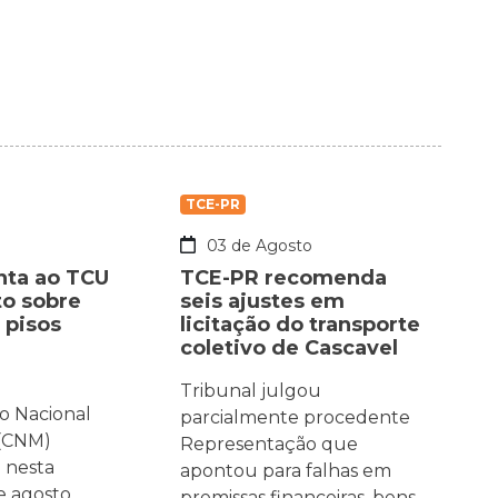
TCE-PR
o
03 de Agosto
nta ao TCU
TCE-PR recomenda
o sobre
seis ajustes em
 pisos
licitação do transporte
coletivo de Cascavel
Tribunal julgou
o Nacional
parcialmente procedente
 (CNM)
Representação que
 nesta
apontou para falhas em
de agosto,
premissas financeiras, bens