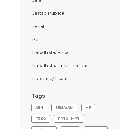
Geral
Gestão Pública
Penal
TCE
Trabalhista/ Fiscal
Trabalhista/ Previdenciário
Tributário/ Fiscal
Tags
AEN
SEMA/AM
MF
TJ SC
PRT2 - MPT