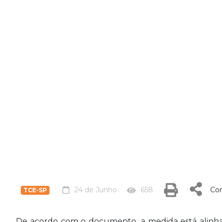
24 de Junho
658
Com
TCE-SP
De acordo com o documento, a medida está alinhad