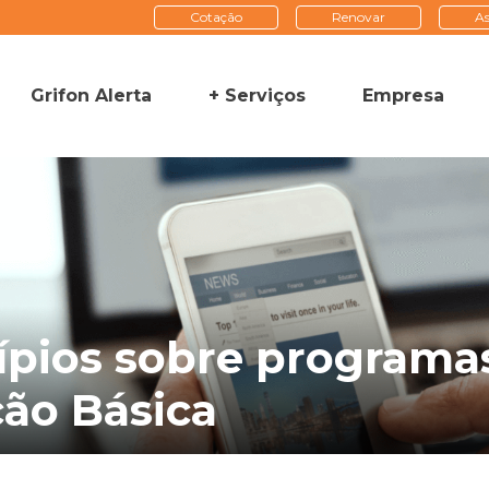
Cotação
Renovar
As
Grifon Alerta
+ Serviços
Empresa
ípios sobre programas
ão Básica