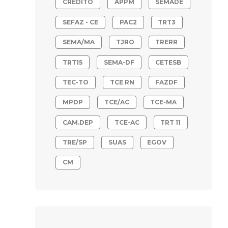
CRÉDITO
APPM
SEMADE
SEFAZ - CE
PAC2
TRT3
SEMA/MA
TJRO
TRERR
TRT15
SEMA-DF
CETESB
TEC-TO
TCE RN
FAZDF
MPDP
TCE/AC
TCE-MA
CAM.DEP
TCE-AC
TRT 11
TRE/SP
SUAS
EGOV
CM