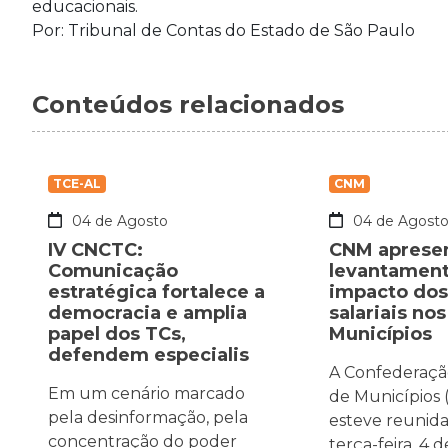
educacionais.
Por: Tribunal de Contas do Estado de São Paulo
Conteúdos relacionados
TCE-AL
CNM
04 de Agosto
04 de Agost
IV CNCTC:
CNM aprese
Comunicação
levantament
estratégica fortalece a
impacto dos
democracia e amplia
salariais nos
papel dos TCs,
Municípios
defendem especialis
A Confederaçã
Em um cenário marcado
de Municípios
pela desinformação, pela
esteve reunida
concentração do poder
terça-feira, 4 