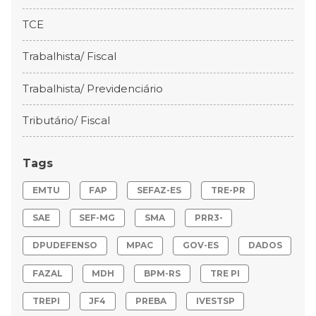
TCE
Trabalhista/ Fiscal
Trabalhista/ Previdenciário
Tributário/ Fiscal
Tags
EMTU
FAP
SEFAZ-ES
TRE-PR
SAE
SEF-MG
SMA
PRR3-
DPUDEFENSO
MPAC
GOV-ES
DADOS
FAZAL
MDH
BPM-RS
TRE PI
TREPI
JF4
PREBA
IVESTSP