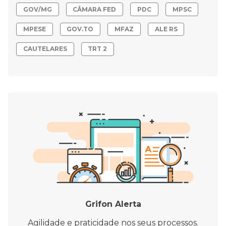
GOV/MG
CÂMARA FED
PDC
MPSC
MPESE
GOV.TO
MFAZ
ALE RS
CAUTELARES
TRT 2
Grifon Alerta
Agilidade e praticidade nos seus processos.