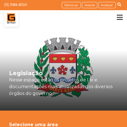
(11) 3186-8100
Renovar
Assine
Acessar
Legislação
Nesse espaço estão os projetos de Lei e
documentações mais atualizadas dos diversos
órgãos do governo
Selecione uma área