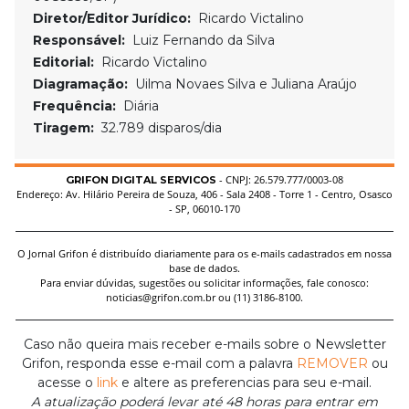
Diretor/Editor Jurídico:
Ricardo Victalino
Responsável:
Luiz Fernando da Silva
Editorial:
Ricardo Victalino
Diagramação:
Uilma Novaes Silva e Juliana Araújo
Frequência:
Diária
Tiragem:
32.789 disparos/dia
- CNPJ: 26.579.777/0003-08
GRIFON DIGITAL SERVICOS
Endereço: Av. Hilário Pereira de Souza, 406 - Sala 2408 - Torre 1 - Centro, Osasco
- SP, 06010-170
O Jornal Grifon é distribuído diariamente para os e-mails cadastrados em nossa
base de dados.
Para enviar dúvidas, sugestões ou solicitar informações, fale conosco:
noticias@grifon.com.br ou (11) 3186-8100.
Caso não queira mais receber e-mails sobre o Newsletter
Grifon, responda esse e-mail com a palavra
REMOVER
ou
acesse o
link
e altere as preferencias para seu e-mail.
A atualização poderá levar até 48 horas para entrar em