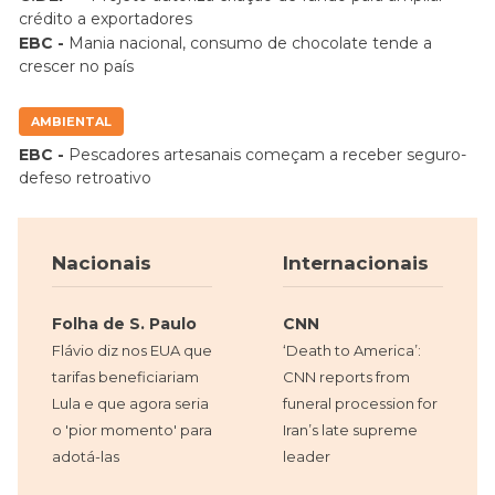
crédito a exportadores
EBC -
Mania nacional, consumo de chocolate tende a
crescer no país
AMBIENTAL
EBC -
Pescadores artesanais começam a receber seguro-
defeso retroativo
Nacionais
Internacionais
Folha de S. Paulo
CNN
Flávio diz nos EUA que
‘Death to America’:
tarifas beneficiariam
CNN reports from
Lula e que agora seria
funeral procession for
o 'pior momento' para
Iran’s late supreme
adotá-las
leader