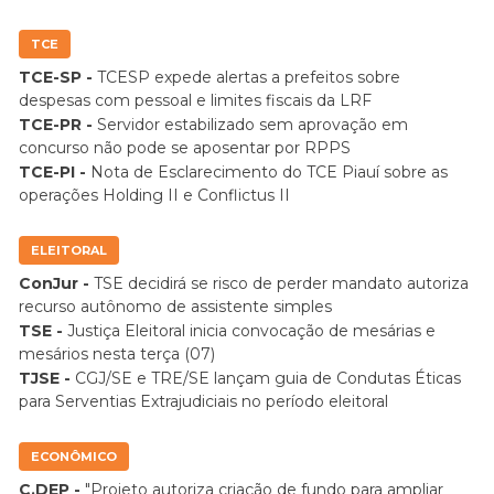
TCE
TCE-SP -
TCESP expede alertas a prefeitos sobre
despesas com pessoal e limites fiscais da LRF
TCE-PR -
Servidor estabilizado sem aprovação em
concurso não pode se aposentar por RPPS
TCE-PI -
Nota de Esclarecimento do TCE Piauí sobre as
operações Holding II e Conflictus II
ELEITORAL
ConJur -
TSE decidirá se risco de perder mandato autoriza
recurso autônomo de assistente simples
TSE -
Justiça Eleitoral inicia convocação de mesárias e
mesários nesta terça (07)
TJSE -
CGJ/SE e TRE/SE lançam guia de Condutas Éticas
para Serventias Extrajudiciais no período eleitoral
ECONÔMICO
C.DEP -
"Projeto autoriza criação de fundo para ampliar