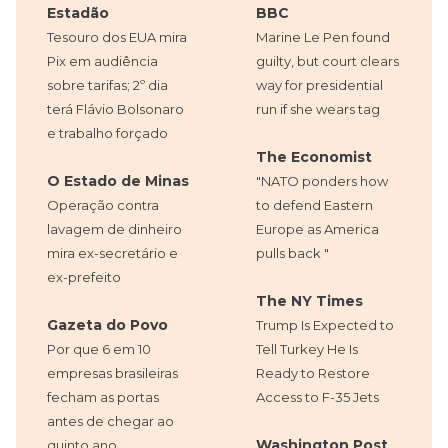
Estadão
BBC
Tesouro dos EUA mira
Marine Le Pen found
Pix em audiência
guilty, but court clears
sobre tarifas; 2º dia
way for presidential
terá Flávio Bolsonaro
run if she wears tag
e trabalho forçado
The Economist
O Estado de Minas
"NATO ponders how
Operação contra
to defend Eastern
lavagem de dinheiro
Europe as America
mira ex-secretário e
pulls back "
ex-prefeito
The NY Times
Gazeta do Povo
Trump Is Expected to
Por que 6 em 10
Tell Turkey He Is
empresas brasileiras
Ready to Restore
fecham as portas
Access to F-35 Jets
antes de chegar ao
Washington Post
quinto ano