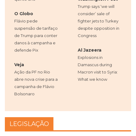
Trump says ‘we will
O Globo
consider’ sale of
Flávio pede
fighter jets to Turkey
suspensão de tarifaço
despite opposition in
de Trump para conter
Congress
danos à campanha e
Al Jazeera
defende Pix
Explosions in
Veja
Damascus during
Ação da PF no Rio
Macron visit to Syria:
abre nova crise para a
What we know
campanha de Flávio
Bolsonaro
LEGISLAÇÃO