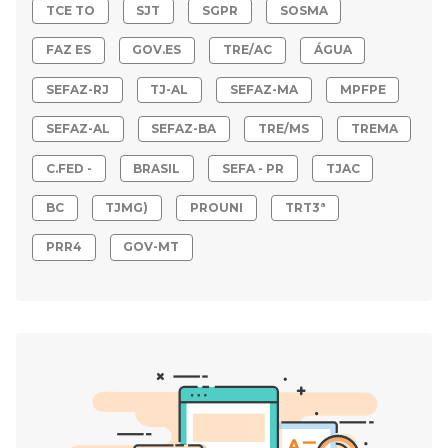
TCE TO
SJT
SGPR
SOSMA
FAZ ES
GOV.ES
TRE/AC
ÁGUA
SEFAZ-RJ
TJ-AL
SEFAZ-MA
MPFPE
SEFAZ-AL
SEFAZ-BA
TRE/MS
TREMA
C.FED -
BRASIL
SEFA - PR
TJAC
BC
TJMG)
PROUNI
TRT3ª
PRR4
GOV-MT