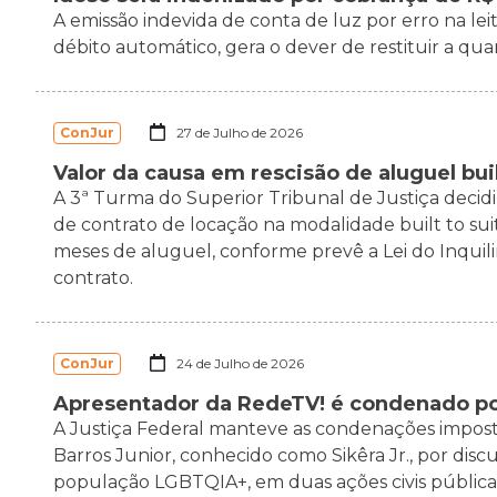
A emissão indevida de conta de luz por erro na l
débito automático, gera o dever de restituir a qu
ConJur
27 de Julho de 2026
Valor da causa em rescisão de aluguel buil
A 3ª Turma do Superior Tribunal de Justiça decidi
de contrato de locação na modalidade built to sui
meses de aluguel, conforme prevê a Lei do Inquilina
contrato.
ConJur
24 de Julho de 2026
Apresentador da RedeTV! é condenado po
A Justiça Federal manteve as condenações imposta
Barros Junior, conhecido como Sikêra Jr., por disc
população LGBTQIA+, em duas ações civis pública