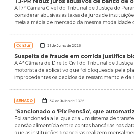
TJ-PR reduz juros abusivos de banco de 
A 17ª Câmara Cível do Tribunal de Justiça do Para
considerar abusivas as taxas de juros de institui
meia a média de mercado da mesma modalidade co
ConJur
31 de Julho de 2026
Suspeita de fraude em corrida justifica b
A 4ª Câmara de Direito Civil do Tribunal de Justi
motorista de aplicativo que foi bloqueada pela p
improcedentes os pedidos de ressarcimento e de r
SENADO
30 de Julho de 2026
"Sancionado o 'Pix Pensão', que automat
Foi sancionada a lei que cria um sistema de tran
pensão alimentícia entre contas bancárias nas dat
que as instituições financeiras realizem mensalme