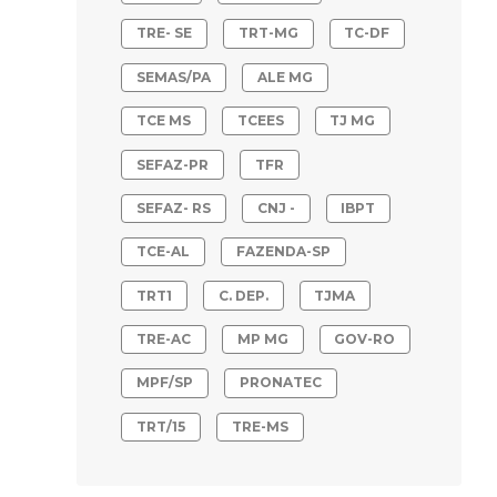
TRE- SE
TRT-MG
TC-DF
SEMAS/PA
ALE MG
TCE MS
TCEES
TJ MG
SEFAZ-PR
TFR
SEFAZ- RS
CNJ -
IBPT
TCE-AL
FAZENDA-SP
TRT1
C. DEP.
TJMA
TRE-AC
MP MG
GOV-RO
MPF/SP
PRONATEC
TRT/15
TRE-MS