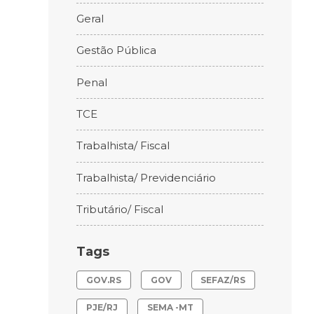
Geral
Gestão Pública
Penal
TCE
Trabalhista/ Fiscal
Trabalhista/ Previdenciário
Tributário/ Fiscal
Tags
GOV.RS
GOV
SEFAZ/RS
PJE/RJ
SEMA -MT