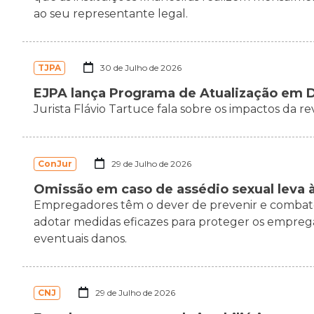
ao seu representante legal.
TJPA
30 de Julho de 2026
EJPA lança Programa de Atualização em Di
Jurista Flávio Tartuce fala sobre os impactos da re
ConJur
29 de Julho de 2026
Omissão em caso de assédio sexual leva
Empregadores têm o dever de prevenir e combater 
adotar medidas eficazes para proteger os empreg
eventuais danos.
CNJ
29 de Julho de 2026