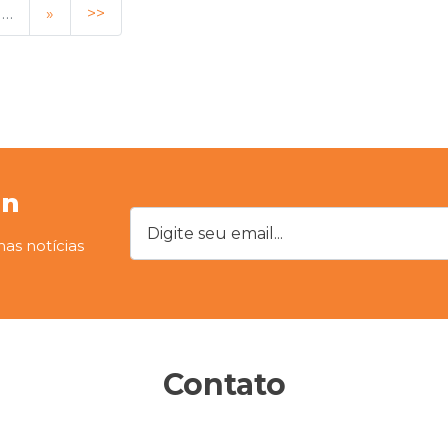
…
»
>>
on
Digite seu email...
mas notícias
Contato