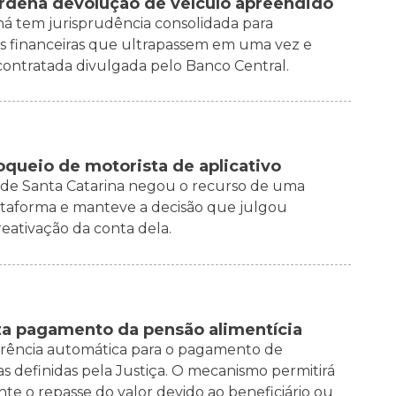
ordena devolução de veículo apreendido
ná tem jurisprudência consolidada para
ções financeiras que ultrapassem em uma vez e
ntratada divulgada pelo Banco Central.
loqueio de motorista de aplicativo
ça de Santa Catarina negou o recurso de uma
lataforma e manteve a decisão que julgou
eativação da conta dela.
iza pagamento da pensão alimentícia
sferência automática para o pagamento de
as definidas pela Justiça. O mecanismo permitirá
nte o repasse do valor devido ao beneficiário ou