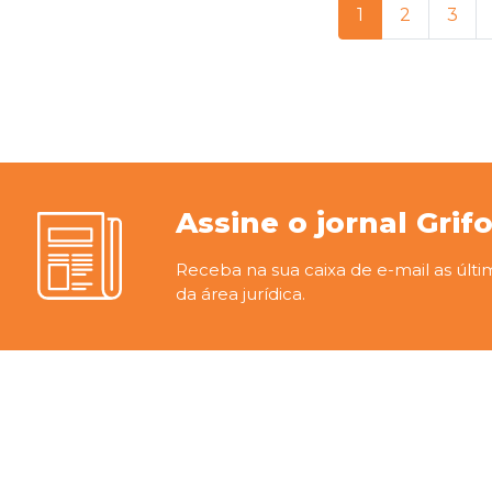
1
2
3
Assine o jornal Grif
Receba na sua caixa de e-mail as últi
da área jurídica.