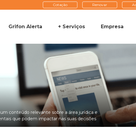
Cotação
Renovar
As
Grifon Alerta
+ Serviços
Empresa
a um conteúdo relevante sobre a área jurídica e
tais que podem impactar nas suas decisões