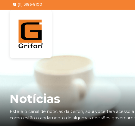
(11) 3186-8100
Notícias
Este é o canal de notícias da Grifon, aqui você terá acesso 
como estão o andamento de algumas decisões governamen