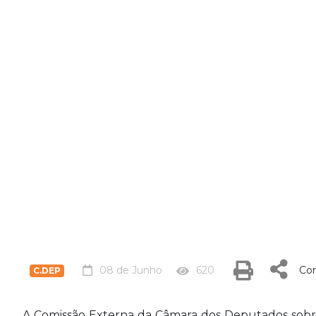
08 de Junho
620
Com
C.DEP
A Comissão Externa da Câmara dos Deputados sobre Pi