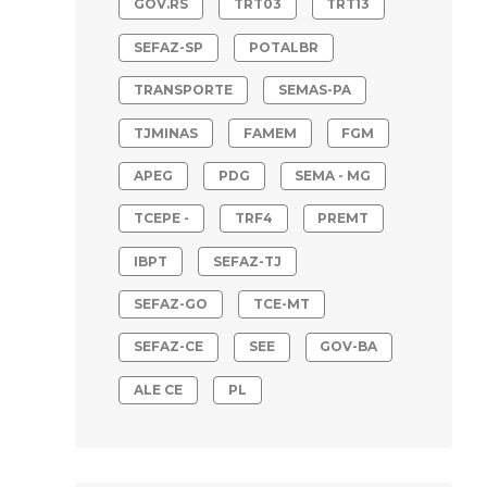
GOV.RS
TRT03
TRT13
SEFAZ-SP
POTALBR
TRANSPORTE
SEMAS-PA
TJMINAS
FAMEM
FGM
APEG
PDG
SEMA - MG
TCEPE -
TRF4
PREMT
IBPT
SEFAZ-TJ
SEFAZ-GO
TCE-MT
SEFAZ-CE
SEE
GOV-BA
ALE CE
PL