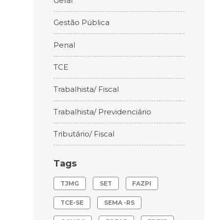
Geral
Gestão Pública
Penal
TCE
Trabalhista/ Fiscal
Trabalhista/ Previdenciário
Tributário/ Fiscal
Tags
TJMG
SET
FAZPI
TCE-SE
SEMA -RS