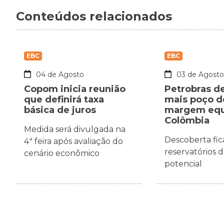
Conteúdos relacionados
EBC
EBC
04 de Agosto
03 de Agost
Copom inicia reunião
Petrobras d
que definirá taxa
mais poço d
básica de juros
margem equa
Colômbia
Medida será divulgada na
Descoberta fic
4ª feira após avaliação do
reservatórios 
cenário econômico
potencial