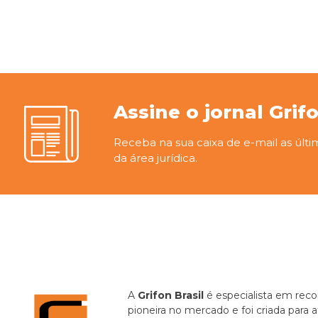
Assine o jornal Grif
Receba na sua caixa de e-mail as últi
da área jurídica.
A
Grifon Brasil
é especialista em recor
pioneira no mercado e foi criada para 