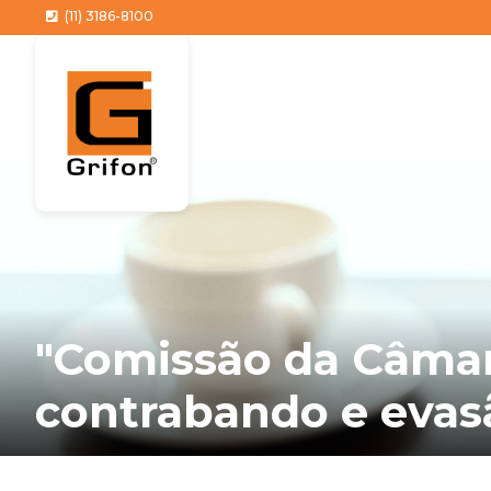
(11) 3186-8100
"Comissão da Câmar
contrabando e evasã