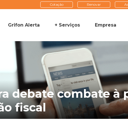
Cotação
Renovar
As
Grifon Alerta
+ Serviços
Empresa
a debate combate à pi
o fiscal