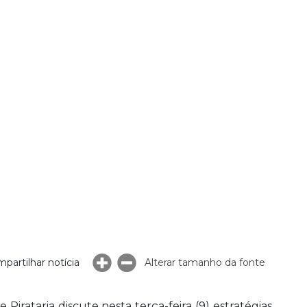
partilhar notícia
Alterar tamanho da fonte
rataria discute nesta terça-feira (9) estratégias