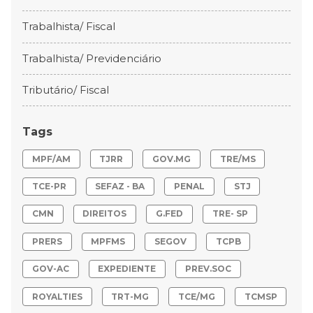
Trabalhista/ Fiscal
Trabalhista/ Previdenciário
Tributário/ Fiscal
Tags
MPF/AM
TJRR
GOV.MG
TRE/MS
TCE-PR
SEFAZ - BA
PENAL
STJ
CMN
DIREITOS
G.FED
TRE- SP
PRERS
MPFMS
SEGOV
TCPB
GOV-AC
EXPEDIENTE
PREV.SOC
ROYALTIES
TRT-MG
TCE/MG
TCMSP