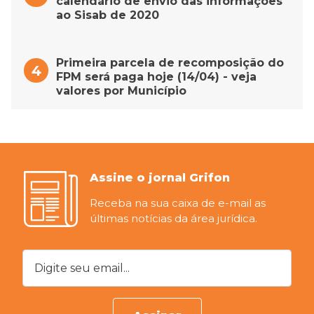
calendário de envio das informações
ao Sisab de 2020
Primeira parcela de recomposição do
FPM será paga hoje (14/04) - veja
valores por Município
Assine o jornal Grifon
Receba na sua caixa de e-mail as
últimas notícias da área jurídica.
Digite seu email...