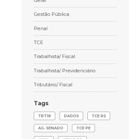
Geral
Gestão Pública
Penal
TCE
Trabalhista/ Fiscal
Trabalhista/ Previdenciário
Tributário/ Fiscal
Tags
TRT18
DADOS
TCE RS
AG. SENADO
TCE PE