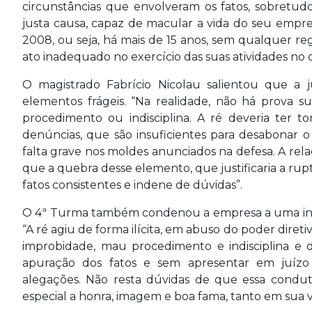
circunstâncias que envolveram os fatos, sobretud
justa causa, capaz de macular a vida do seu empr
2008, ou seja, há mais de 15 anos, sem qualquer re
ato inadequado no exercício das suas atividades no 
O magistrado Fabrício Nicolau salientou que a 
elementos frágeis. “Na realidade, não há prova s
procedimento ou indisciplina. A ré deveria ter t
denúncias, que são insuficientes para desabonar 
falta grave nos moldes anunciados na defesa. A rel
que a quebra desse elemento, que justificaria a ru
fatos consistentes e indene de dúvidas”.
O 4ª Turma também condenou a empresa a uma inden
“A ré agiu de forma ilícita, em abuso do poder diretiv
improbidade, mau procedimento e indisciplina e 
apuração dos fatos e sem apresentar em juízo
alegações. Não resta dúvidas de que essa conduta
especial a honra, imagem e boa fama, tanto em sua vid