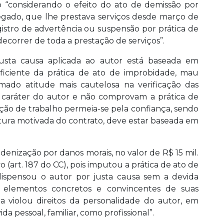
o “considerando o efeito do ato de demissão por
egado, que lhe prestava serviços desde março de
gistro de advertência ou suspensão por prática de
decorrer de toda a prestação de serviços”.
justa causa aplicada ao autor está baseada em
uficiente da prática de ato de improbidade, mau
omado atitude mais cautelosa na verificação das
o caráter do autor e não comprovam a prática de
ação de trabalho permeia-se pela confiança, sendo
ptura motivada do contrato, deve estar baseada em
ização por danos morais, no valor de R$ 15 mil.
o (art. 187 do CC), pois imputou a prática de ato de
dispensou o autor por justa causa sem a devida
 elementos concretos e convincentes de suas
 violou direitos da personalidade do autor, em
a pessoal, familiar, como profissional”.