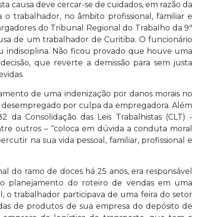
ta causa deve cercar-se de cuidados, em razão da
 trabalhador, no âmbito profissional, familiar e
rgadores do Tribunal Regional do Trabalho da 9ª
usa de um trabalhador de Curitiba. O funcionário
 indisciplina. Não ficou provado que houve uma
 decisão, que reverte a demissão para sem justa
evidas.
mento de uma indenização por danos morais no
cou desempregado por culpa da empregadora. Além
82 da Consolidação das Leis Trabalhistas (CLT) -
ntre outros – “coloca em dúvida a conduta moral
cutir na sua vida pessoal, familiar, profissional e
l do ramo de doces há 25 anos, era responsável
lo planejamento do roteiro de vendas em uma
, o trabalhador participava de uma feira do setor
iradas de produtos de sua empresa do depósito de