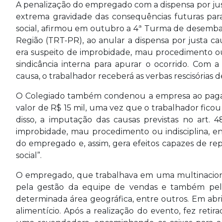
A penalização do empregado com a dispensa por jus
extrema gravidade das consequências futuras para o
social, afirmou em outubro a 4ª Turma de desemba
Região (TRT-PR), ao anular a dispensa por justa ca
era suspeito de improbidade, mau procedimento ou
sindicância interna para apurar o ocorrido. Com a
causa, o trabalhador receberá as verbas rescisórias d
O Colegiado também condenou a empresa ao paga
valor de R$ 15 mil, uma vez que o trabalhador fi
disso, a imputação das causas previstas no art. 4
improbidade, mau procedimento ou indisciplina, e
do empregado e, assim, gera efeitos capazes de reper
social”.
O empregado, que trabalhava em uma multinaciona
pela gestão da equipe de vendas e também pe
determinada área geográfica, entre outros. Em abril
alimentício. Após a realização do evento, fez ret