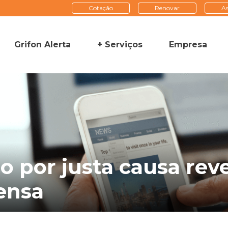
Cotação
Renovar
As
Grifon Alerta
+ Serviços
Empresa
 por justa causa rever
pensa