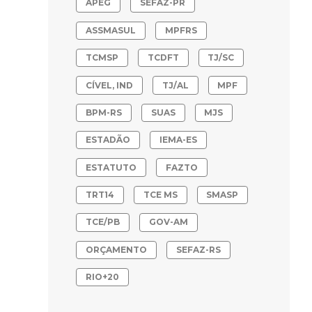
APEG
SEFAZ-PR
ASSMASUL
MPFRS
TCMSP
TCDFT
TJ/SC
CÍVEL, IND
TJ/AL
MPF
BPM-RS
SUAS
MJS
ESTADÃO
IEMA-ES
ESTATUTO
FAZTO
TRT14
TCE MS
SMASP
TCE/PB
GOV-AM
ORÇAMENTO
SEFAZ-RS
RIO+20