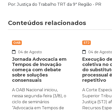
Por: Justiça do Trabalho TRT da 9ª Região - PR
Conteúdos relacionados
OAB
STJ
04 de Agosto
04 de Agost
Jornada Advocacia em
Execução de
Tempos de Inovação
coletiva no 
começa com debate
do substitut
sobre soluções
processual 
consensuais
repetitivo
A OAB Nacional iniciou,
A Corte Especi
nessa segunda-feira (3/8), o
Superior Tribu
ciclo de seminários
Justiça (STJ) a
“Advocacia em Tempos de
Recursos Espec