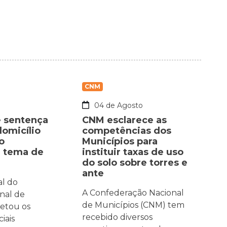
CNM
o
04 de Agosto
 sentença
CNM esclarece as
domicílio
competências dos
o
Municípios para
é tema de
instituir taxas de uso
do solo sobre torres e
ante
al do
A Confederação Nacional
nal de
de Municípios (CNM) tem
fetou os
recebido diversos
iais