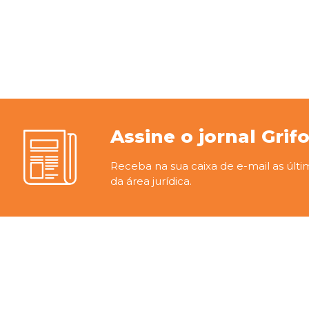
Assine o jornal Grif
Receba na sua caixa de e-mail as últi
da área jurídica.