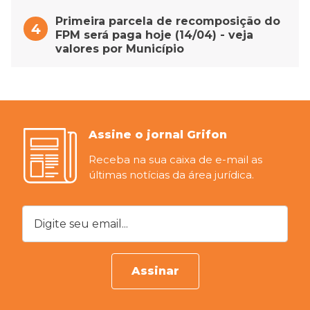
Primeira parcela de recomposição do
FPM será paga hoje (14/04) - veja
valores por Município
Assine o jornal Grifon
Receba na sua caixa de e-mail as
últimas notícias da área jurídica.
Digite seu email...
Assinar