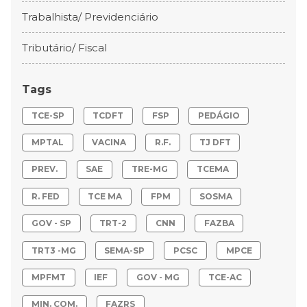
Trabalhista/ Previdenciário
Tributário/ Fiscal
Tags
TCE-SP
TCDFT
FSP
PEDÁGIO
MPTAL
VACINA
R.F.
TJ DFT
PREV.
SAE
TRE-MG
TCEMA
R. FED
TCE MA
FPM
SOSMA
GOV - SP
TRT-2
CNN
FAZBA
TRT3 -MG
SEMA-SP
PCSC
MPCE
MPFMT
IEF
GOV - MG
TCE-AC
MIN. COM.
FAZRS