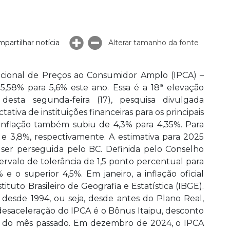
partilhar notícia
Alterar tamanho da fonte
acional de Preços ao Consumidor Amplo (IPCA) –
 5,58% para 5,6% este ano. Essa é a 18ª elevação
esta segunda-feira (17), pesquisa divulgada
iva de instituições financeiras para os principais
 inflação também subiu de 4,3% para 4,35%. Para
e 3,8%, respectivamente. A estimativa para 2025
ser perseguida pelo BC. Definida pelo Conselho
rvalo de tolerância de 1,5 ponto percentual para
% e o superior 4,5%. Em janeiro, a inflação oficial
tuto Brasileiro de Geografia e Estatística (IBGE).
desde 1994, ou seja, desde antes do Plano Real,
 desaceleração do IPCA é o Bônus Itaipu, desconto
uz do mês passado. Em dezembro de 2024, o IPCA