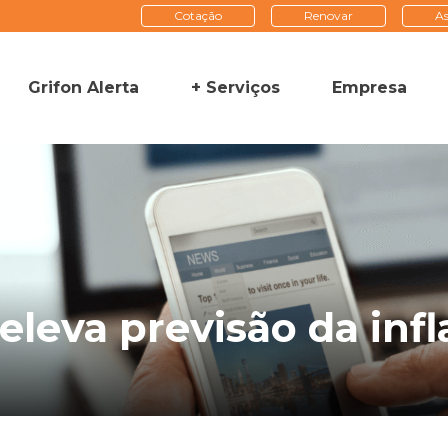
Cotação
Renovar
As
Grifon Alerta
+ Serviços
Empresa
leva previsão da infl