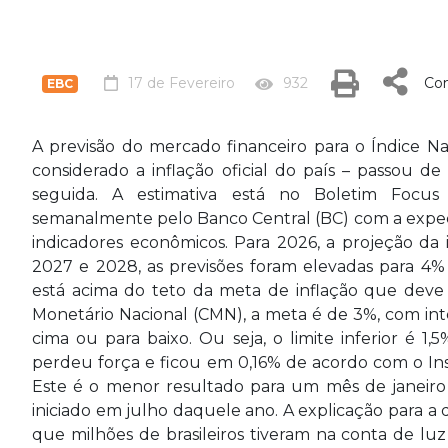
17 de Fevereiro
932
Com
EBC
A previsão do mercado financeiro para o Índice N
considerado a inflação oficial do país – passou de
seguida. A estimativa está no Boletim Focus d
semanalmente pelo Banco Central (BC) com a expectat
indicadores econômicos. Para 2026, a projeção da
2027 e 2028, as previsões foram elevadas para 4% 
está acima do teto da meta de inflação que deve 
Monetário Nacional (CMN), a meta é de 3%, com inte
cima ou para baixo. Ou seja, o limite inferior é 1,5
perdeu força e ficou em 0,16% de acordo com o Insti
Este é o menor resultado para um mês de janeiro 
iniciado em julho daquele ano. A explicação para a
que milhões de brasileiros tiveram na conta de l