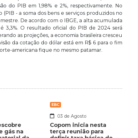
são do PIB em 1,98% e 2%, respectivamente. No
o (PIB - a soma dos bens e serviços produzidos no
mestre. De acordo com o IBGE, a alta acumulada
é 3,3%. O resultado oficial do PIB de 2024 será
ando as projeções, a economia brasileira cresceu
visão da cotação do dólar está em R$ 6 para o fim
 norte-americana fique no mesmo patamar.
EBC
o
03 de Agosto
escobre
Copom inicia nesta
e gás na
terça reunião para
torial da
definir taxa básica de