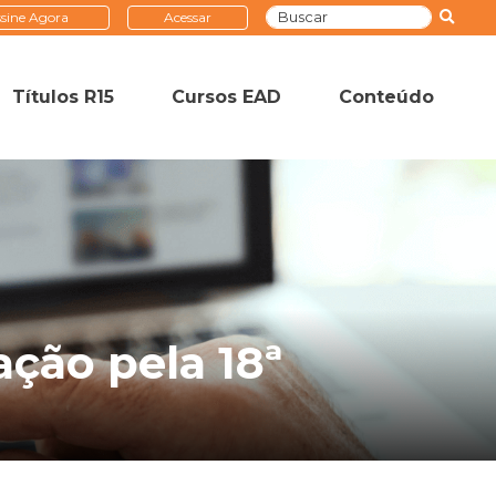
sine Agora
Acessar
Títulos R15
Cursos EAD
Conteúdo
ação pela 18ª