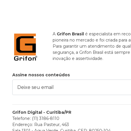
A
Grifon Brasil
é especialista em recor
pioneira no mercado e foi criada para 
Para garantir um atendimento de quali
segurança, a Grifon Brasil está sempr
inovação e assertividade.
Assine nossos conteúdos
ixe seu email
Grifon Digital - Curitiba/PR
Telefone: (11) 3186-8110
Endereço: Rua Pasteur, 463
Sala 1301 - Agua Verde, Curitiba, CEP: 80250-104