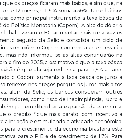
a que os preços ficaram mais baixos, e sim que, na
 de 12 meses, o IPCA soma 4,56%. Juros básicos
 usa como principal instrumento a taxa básica de
ê de Política Monetária (Copom). A alta do dólar e
a global fizeram o BC aumentar mais uma vez os
umento seguido da Selic e consolida um ciclo de
óximas reuniões, o Copom confirmou que elevará a
, mas não informou se as altas continuarão na
ra o fim de 2025, a estimativa é que a taxa básica
evisão é que ela seja reduzida para 12,5% ao ano,
ando o Copom aumenta a taxa básica de juros a
sa reflexos nos preços porque os juros mais altos
s, além da Selic, os bancos consideram outros
onsumidores, como risco de inadimplência, lucro e
 também podem dificultar a expansão da economia.
e o crédito fique mais barato, com incentivo à
 a inflação e estimulando a atividade econômica.
as para o crescimento da economia brasileira este
tativa para o PIB é de crescimento de 1,7%. Para