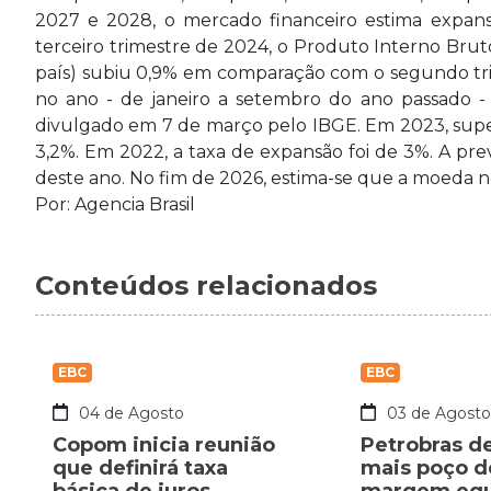
2027 e 2028, o mercado financeiro estima expan
terceiro trimestre de 2024, o Produto Interno Brut
país) subiu 0,9% em comparação com o segundo tri
no ano - de janeiro a setembro do ano passado - 
divulgado em 7 de março pelo IBGE. Em 2023, super
3,2%. Em 2022, a taxa de expansão foi de 3%. A pre
deste ano. No fim de 2026, estima-se que a moeda
Por: Agencia Brasil
Conteúdos relacionados
EBC
EBC
04 de Agosto
03 de Agost
Copom inicia reunião
Petrobras d
que definirá taxa
mais poço d
básica de juros
margem equa