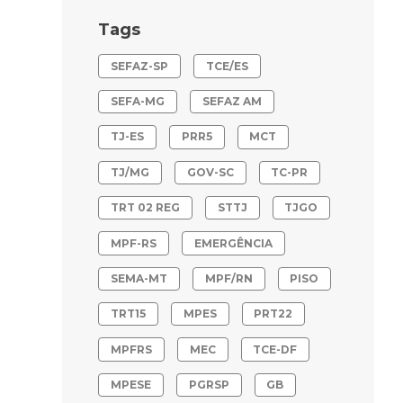
Tags
SEFAZ-SP
TCE/ES
SEFA-MG
SEFAZ AM
TJ-ES
PRR5
MCT
TJ/MG
GOV-SC
TC-PR
TRT 02 REG
STTJ
TJGO
MPF-RS
EMERGÊNCIA
SEMA-MT
MPF/RN
PISO
TRT15
MPES
PRT22
MPFRS
MEC
TCE-DF
MPESE
PGRSP
GB