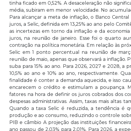
tinha ficado em 0,52%. A desaceleração não signific
média, subiram em menor velocidade. No acumulado
Para alcançar a meta de inflação, o Banco Central
juros, a Selic, definida em 13,25% ao ano pelo Comit
as incertezas em torno da inflação e da economi
juros, na reunião de janeiro. Esse foi o quarto a
contração na política monetária. Em relação às pr
Selic em 1 ponto percentual na reunião de março
reunião de maio, apenas que observará a inflação. Pa
suba para 15% ao ano. Para 2026, 2027 e 2028, a pr
10,5% ao ano e 10% ao ano, respectivamente. Qu
finalidade é conter a demanda aquecida, e isso cau
encarecem o crédito e estimulam a poupança. Ma
fatores na hora de definir os juros cobrados dos c
despesas administrativas. Assim, taxas mais altas
Quando a taxa Selic é reduzida, a tendência é qu
produção e ao consumo, reduzindo o controle sobre
PIB e câmbio A projeção das instituições financeir
ano passou de 2,03% para 2,01%. Para 2026, a expec