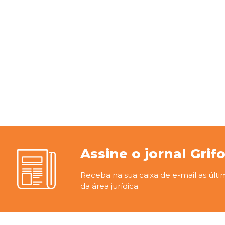
Assine o jornal Grif
Receba na sua caixa de e-mail as últi
da área jurídica.