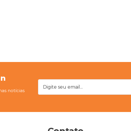
on
Digite seu email...
mas notícias