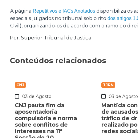
A página
disponibiliza os
Repetitivos e IACs Anotados
a
julgados no tribunal sob o rito
especiais
dos artigos 1
Civil), organizando-os de acordo com o ramo do direi
Por: Superior Tribunal de Justiça
Conteúdos relacionados
CNJ
TJRN
03 de Agosto
03 de Agost
CNJ pauta fim da
Mantida co
aposentadoria
de acusados
compulsória e norma
tráfico de d
sobre conflitos de
realizado p
interesses na 11ª
redes sociai
Sessão de 20