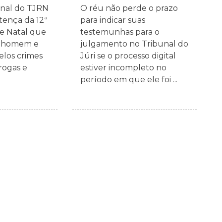
inal do TJRN
O réu não perde o prazo
tença da 12ª
para indicar suas
de Natal que
testemunhas para o
 homem e
julgamento no Tribunal do
los crimes
Júri se o processo digital
rogas e
estiver incompleto no
período em que ele foi ...