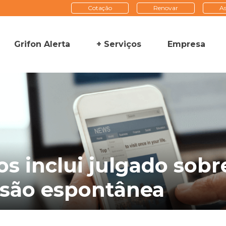
Cotação
Renovar
As
Grifon Alerta
+ Serviços
Empresa
os inclui julgado sobr
ssão espontânea