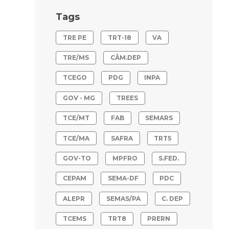
Tags
TRE PE
TRT-18
VA
TRE/MS
CÂM.DEP
TCEGO
PDG
INPA
GOV - MG
TREES
TCE/MT
FAB
SEMARS
TCE/MA
SAFRA
TRT5
GOV-TO
MPFRO
S.FED.
CEPAM
SEMA-DF
PDC
ALEPR
SEMAS/PA
C. DEP
TCEMS
TRT8
PRERN