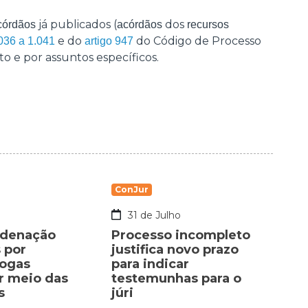
já publicados (
dos
córdãos
acórdãos
recursos
e do
do Código de Processo
.036 a 1.041
artigo 947
to e por assuntos específicos.
ConJur
o
31 de Julho
ndenação
Processo incompleto
 por
justifica novo prazo
rogas
para indicar
or meio das
testemunhas para o
s
júri