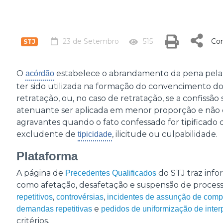
23 de Setembro
515
Com
STJ
O
estabelece o abrandamento da pena pel
acórdão
ter sido utilizada na formação do convencimento d
retratação, ou, no caso de retratação, se a confissão
atenuante ser aplicada em menor proporção e não
agravantes quando o fato confessado for tipificado
excludente de
, ilicitude ou culpabilidade.
tipicidade
Plataforma
A página de
do STJ traz info
Precedentes Qualificados
como afetação, desafetação e suspensão de processo
,
,
repetitivos
controvérsias
incidentes de assunção de comp
e
demandas repetitivas
pedidos de uniformização de interp
critérios.