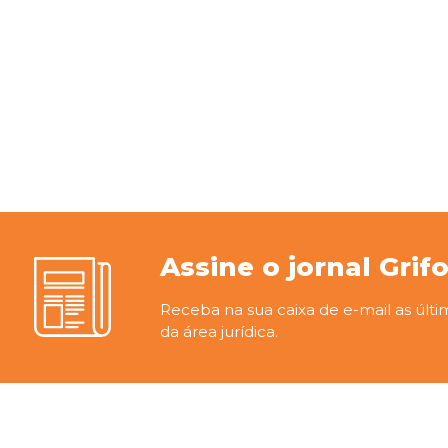
Assine o jornal Grif
Receba na sua caixa de e-mail as últi
da área jurídica.