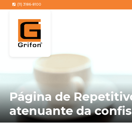
(11) 3186-8100
Página de Repetitiv
atenuante da confi