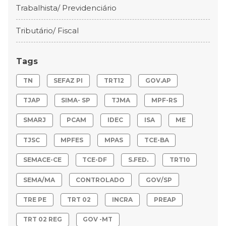
Trabalhista/ Previdenciário
Tributário/ Fiscal
Tags
TN
SEFAZ PI
TRT12
GOV.AP
TJAP
SIMA- SP
TJMA
MPF-RS
SMARJ
PCAM
IDEC
ISA
ME
TJSC
MPFES
MPAS
TCE-BA
SEMACE-CE
TCE-DF
S.FED.
TRT10
SEMA/MA
CONTROLADO
GOV/SP
TRE PE
TRT 02
INCRA
PREAP
TRT 02 REG
GOV -MT