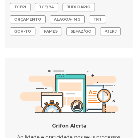
TCEPI
TCE/BA
JUDICIÁRIO
ORÇAMENTO
ALAGOA- MG
TRT
GOV-TO
FAMES
SEFAZ/GO
PJERJ
Grifon Alerta
Agilidade e praticidade nos seus processos.