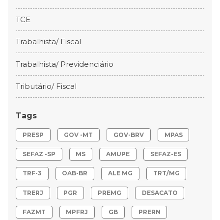
TCE
Trabalhista/ Fiscal
Trabalhista/ Previdenciário
Tributário/ Fiscal
Tags
PRESP
GOV -MT
GOV-BRV
MPAS
SEFAZ -SP
MS
AMUPE
SEFAZ-ES
TRF-3
OAB-BR
ALE MG
TRT/MG
TRERJ
PGR
PREMG
DESACATO
FAZMT
MPFRJ
GB
PRERN