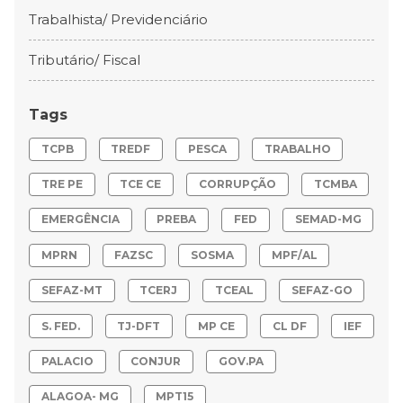
Trabalhista/ Previdenciário
Tributário/ Fiscal
Tags
TCPB
TREDF
PESCA
TRABALHO
TRE PE
TCE CE
CORRUPÇÃO
TCMBA
EMERGÊNCIA
PREBA
FED
SEMAD-MG
MPRN
FAZSC
SOSMA
MPF/AL
SEFAZ-MT
TCERJ
TCEAL
SEFAZ-GO
S. FED.
TJ-DFT
MP CE
CL DF
IEF
PALACIO
CONJUR
GOV.PA
ALAGOA- MG
MPT15