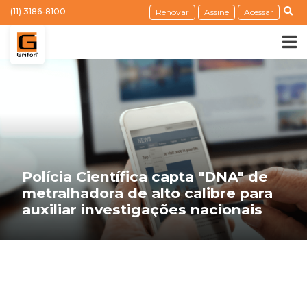
(11) 3186-8100
Renovar
Assine
Acessar
Polícia Científica capta "DNA" de
metralhadora de alto calibre para
auxiliar investigações nacionais