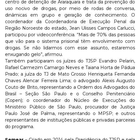
centro de detenção de Araraquara e trata da prevenção do
uso nocivo de drogas, por meio de rodas de conversa,
dinâmicas em grupo e geração de conhecimento. O
coordenador da Coordenadoria de Execução Penal da
Região Noroeste do estado, Jean Ulisses Campos Carlucci,
participou por videoconferência. “Mais de 70% das pessoas
que vão para o sistema prisional têm envolvimento com
drogas. Se não lidarmos com esse assunto, estaremos
enxugando gelo”, afirmou.
Também participaram os juízes do TJSP Evandro Pelarin,
Rafael Carmezim Camargo Neves e Taiana Horta de Pádua
Prado; a juíza do TJ de Mato Grosso
Henriqueta Fernanda
Chaves Alencar Ferreira Lima; o advogado Alexis Augusto
Couto de Brito, representando a Ordem dos Advogados do
Brasil – Seção São Paulo e o Conselho Penitenciário
(Copen); o coordenador do Núcleo de Execuções do
Ministério Público de São Paulo, procurador de Justiça
Paulo José de Palma, representando o MPSP; e outros
representantes de instituições públicas e privadas parceiras
do programa.
Semear
– Criado em 2014 pela Presidência do TJSP e pela