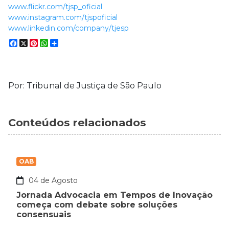
www.flickr.com/tjsp_oficial
www.instagram.com/tjspoficial
www.linkedin.com/company/tjesp
Facebook
X
Pinterest
WhatsApp
Compartilhar
Por: Tribunal de Justiça de São Paulo
Conteúdos relacionados
OAB
04 de Agosto
Jornada Advocacia em Tempos de Inovação
começa com debate sobre soluções
consensuais