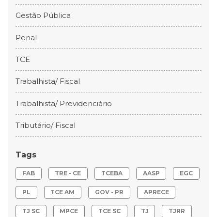
Gestão Pública
Penal
TCE
Trabalhista/ Fiscal
Trabalhista/ Previdenciário
Tributário/ Fiscal
Tags
FAB
TRE - CE
TCEBA
AASP
EGC
PL
TCE AM
GOV - PR
APRECE
TJ SC
MPCE
TCE SC
TJ
TJRR