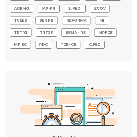
AGEMG
IAP-PR
S. FED.
EGOV
TCEES
SER PB
REFORMA
MI
TRTRJ
TRT23
SEMA - RS
MPFCE
MP SC
PDC
TCE- CE
C.FED