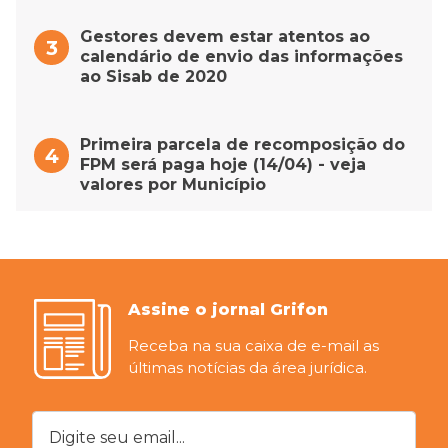
Gestores devem estar atentos ao
calendário de envio das informações
ao Sisab de 2020
Primeira parcela de recomposição do
FPM será paga hoje (14/04) - veja
valores por Município
Assine o jornal Grifon
Receba na sua caixa de e-mail as
últimas notícias da área jurídica.
Digite seu email...