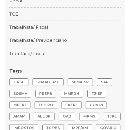
Penal
TCE
Trabalhista/ Fiscal
Trabalhista/ Previdenciário
Tributário/ Fiscal
Tags
TJ/SC
SEMAD - MG
SEMA-SP
SAP
SOSMA
PREPB
MMFDH
TJ-SP
MPFRJ
TCE-RO
FAZRJ
GOV.PI
AMAM
ALE SP
OAB
MPMS
TJPE
IMPOSTOS
TCE/ES
MPF/AM
GOV.RIO