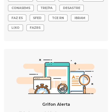
CONASEMS
TRE/PA
DESASTRE
FAZ ES
SFED
TCE RN
IBRAM
LIXO
FAZRS
Grifon Alerta