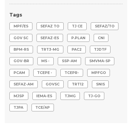
Tags
MPF/ES
SEFAZ TO
TJ CE
SEFAZ/TO
GOV SC
SEFAZ-ES
P.PLAN
CNI
BPM-RS
TRT3-MG
PAC2
TJDTF
GOV-BR
MS -
SSP-AM
SMVMA-SP
PCAM
TCEPE -
TCEPR-
MPFGO
SEFAZ-AM
GOVSC
TRT12
SNIS
MJSP
IEMA-ES
TJMG
TJ-GO
TJPA
TCE/AP