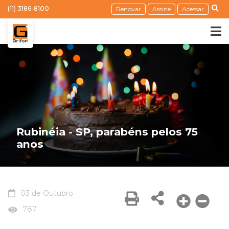
(11) 3186-8100
Renovar
Assine
Acessar
Rubinéia - SP, parabéns pelos 75
anos
03 de Outubro
787