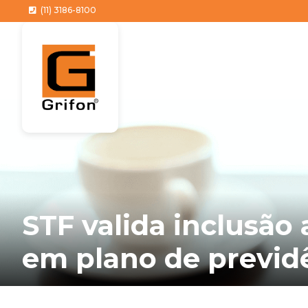
(11) 3186-8100
STF valida inclusão
em plano de previ