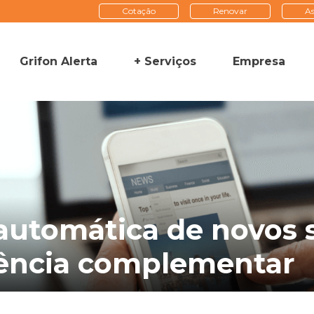
Cotação
Renovar
As
Grifon Alerta
+ Serviços
Empresa
 automática de novos 
dência complementar