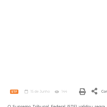
15 de Junho
144
Com
STF
O Supremo Tribunal Federal (STF) validou regra 