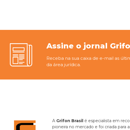
Assine o jornal Grif
Receba na sua caixa de e-mail as últi
da área jurídica.
A
Grifon Brasil
é especialista em recor
pioneira no mercado e foi criada para 