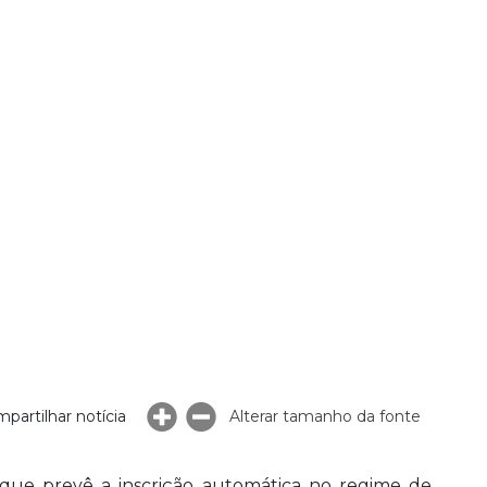
partilhar notícia
Alterar tamanho da fonte
que prevê a inscrição automática no regime de