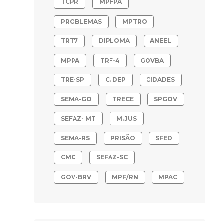
TCPR
MPFPA
PROBLEMAS
MPTRO
TRT7
DIPLOMA
ANEEL
MPPA
TRF-4
GOVBA
TRE-SP
C. DEP
CIDADES
SEMA-GO
TRECE
SPGOV
SEFAZ- MT
M.JUS
SEMA-RS
PRISÃO
SFED
CMC
SEFAZ-SC
GOV-BRV
MPF/RN
MPAC