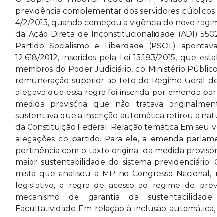
previdência complementar dos servidores públicos 
4/2/2013, quando começou a vigência do novo regim
da Ação Direta de Inconstitucionalidade (ADI) 5502
Partido Socialismo e Liberdade (PSOL) apontava 
12.618/2012, inseridos pela Lei 13.183/2015, que es
membros do Poder Judiciário, do Ministério Públic
remuneração superior ao teto do Regime Geral de 
alegava que essa regra foi inserida por emenda par
medida provisória que não tratava originalmen
sustentava que a inscrição automática retirou a natu
da Constituição Federal. Relação temática Em seu vo
alegações do partido. Para ele, a emenda parla
pertinência com o texto original da medida provisór
maior sustentabilidade do sistema previdenciário. 
mista que analisou a MP no Congresso Nacional, 
legislativo, a regra de acesso ao regime de pr
mecanismo de garantia da sustentabilidade e
Facultatividade Em relação à inclusão automática, 