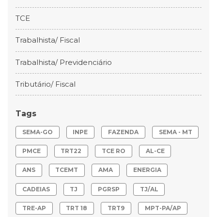
TCE
Trabalhista/ Fiscal
Trabalhista/ Previdenciário
Tributário/ Fiscal
Tags
SEMA-GO
INPE
FAZENDA
SEMA - MT
PMCE
TRT22
TCE RO
AL-CE
ANS
TCEMT
AMA
ENERGIA
CADEIAS
TJ
PGRSP
TJ/AL
TRE-AP
TRT 18
TRT9
MPT-PA/AP