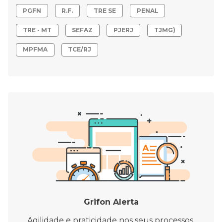
PGFN
R.F.
TRE SE
PENAL
TRE - MT
SEFAZ
PJERJ
TJMG)
MPFMA
TCE/RJ
Grifon Alerta
Agilidade e praticidade nos seus processos.