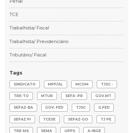
Penal
TCE
Trabalhista/ Fiscal
Trabalhista/ Previdenciário
Tributário/ Fiscal
Tags
SINDICATO
MPF/AL
MCOM
TJSC -
TRE-TO
MTUR
SEFA -PR
GOV.MT
SEFAZ-BA
GOV. FED
TJSC
G.FED
SEFAZ PI
TCESE
SEFAZ-GO
TJ PE
TRE-MS
SEMA
UPPS
A-IBGE