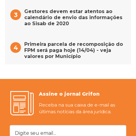
Gestores devem estar atentos ao
calendário de envio das informações
ao Sisab de 2020
Primeira parcela de recomposição do
FPM será paga hoje (14/04) - veja
valores por Município
Assine o jornal Grifon
Receba na sua caixa de e-mail as
últimas notícias da área jurídica.
Digite seu email...