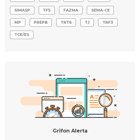
SIMASP
TF5
FAZMA
SEMA-CE
MP
PREPB
TRT6
TJ
TRF3
TCE/ES
Grifon Alerta