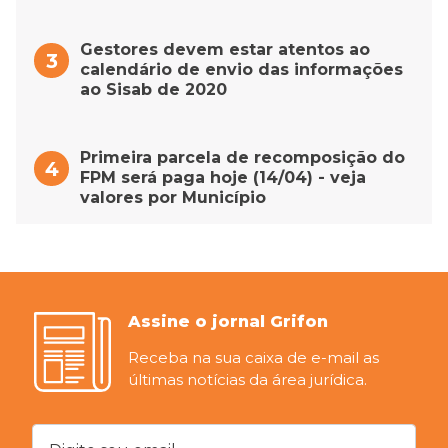
Gestores devem estar atentos ao
calendário de envio das informações
ao Sisab de 2020
Primeira parcela de recomposição do
FPM será paga hoje (14/04) - veja
valores por Município
Assine o jornal Grifon
Receba na sua caixa de e-mail as
últimas notícias da área jurídica.
Digite seu email...