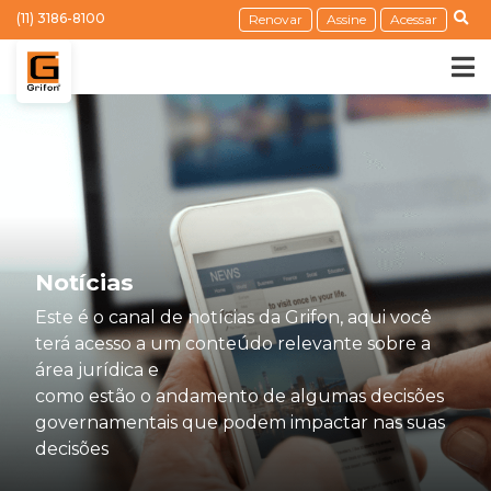
(11) 3186-8100
Renovar
Assine
Acessar
Notícias
Este é o canal de notícias da Grifon, aqui você
terá acesso a um conteúdo relevante sobre a
área jurídica e
como estão o andamento de algumas decisões
governamentais que podem impactar nas suas
decisões