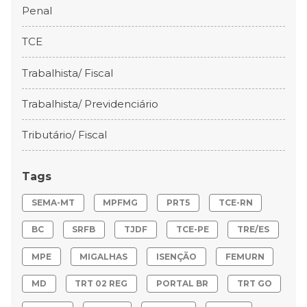
Penal
TCE
Trabalhista/ Fiscal
Trabalhista/ Previdenciário
Tributário/ Fiscal
Tags
SEMA-MT
MPFMG
PRT5
TCE-RN
BC
SRFB
TJDF
TCE-PE
TRE/ES
MPE
MIGALHAS
ISENÇÃO
FEMURN
MD
TRT 02 REG
PORTAL BR
TRT GO