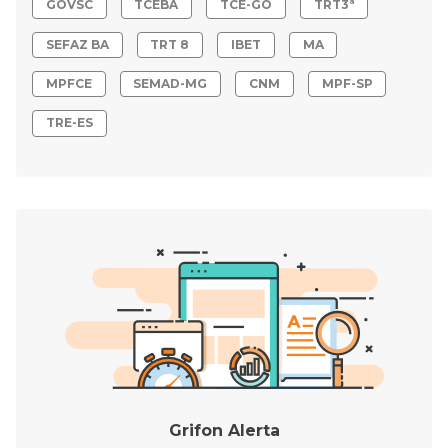
GOVSC
TCEBA
TCE-GO
TRT3ª
SEFAZ BA
TRT 8
IBET
MA
MPFCE
SEMAD-MG
CNM
MPF-SP
TRE-ES
Grifon Alerta