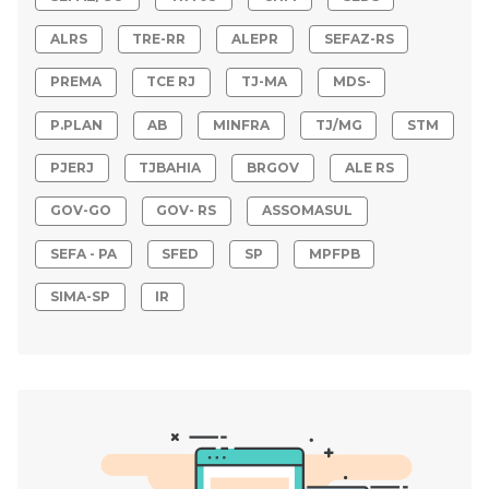
ALRS
TRE-RR
ALEPR
SEFAZ-RS
PREMA
TCE RJ
TJ-MA
MDS-
P.PLAN
AB
MINFRA
TJ/MG
STM
PJERJ
TJBAHIA
BRGOV
ALE RS
GOV-GO
GOV- RS
ASSOMASUL
SEFA - PA
SFED
SP
MPFPB
SIMA-SP
IR