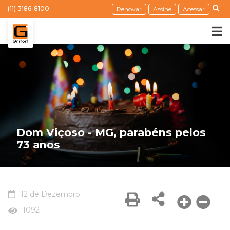
(11) 3186-8100
Renovar
Assine
Acessar
Dom Viçoso - MG, parabéns pelos
73 anos
12 de Dezembro
1092