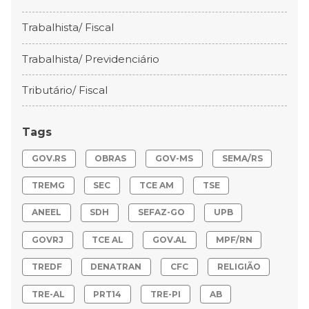
Trabalhista/ Fiscal
Trabalhista/ Previdenciário
Tributário/ Fiscal
Tags
GOV.RS
OBRAS
GOV-MS
SEMA/RS
TREMG
SEC
TCE AM
TSE
ANEEL
SDH
SEFAZ-GO
UPB
GOVRJ
TCE AL
GOV.AL
MPF/RN
TREDF
DENATRAN
CFC
RELIGIÃO
TRE-AL
PRT14
TRE-PI
AB