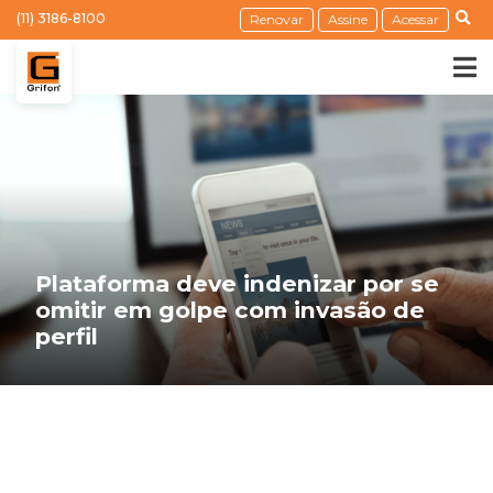
(11) 3186-8100
Renovar
Assine
Acessar
Plataforma deve indenizar por se
omitir em golpe com invasão de
perfil