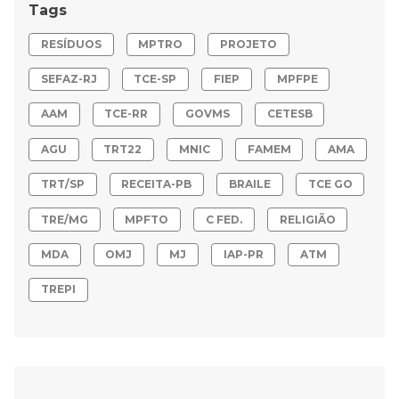
Tags
RESÍDUOS
MPTRO
PROJETO
SEFAZ-RJ
TCE-SP
FIEP
MPFPE
AAM
TCE-RR
GOVMS
CETESB
AGU
TRT22
MNIC
FAMEM
AMA
TRT/SP
RECEITA-PB
BRAILE
TCE GO
TRE/MG
MPFTO
C FED.
RELIGIÃO
MDA
OMJ
MJ
IAP-PR
ATM
TREPI