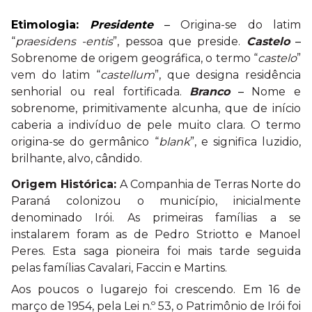
Etimologia:
Presidente
–
Origina-se do latim
“
praesidens -entis
”, pessoa que preside.
Castelo
–
Sobrenome de origem geográfica, o termo “
castelo
”
vem do latim “
castellum
”, que designa residência
senhorial ou real fortificada.
Branco
–
Nome e
sobrenome, primitivamente alcunha, que de início
caberia a indivíduo de pele muito
clara. O termo
origina-se do germânico “
blank
”, e significa luzidio,
brilhante, alvo, cândido.
Origem Histórica:
A Companhia de Terras Norte do
Paraná colonizou o município, inicialmente
denominado Irói. As primeiras famílias a se
instalarem foram as de Pedro Striotto e Manoel
Peres. Esta saga pioneira foi mais tarde seguida
pelas famílias Cavalari, Faccin e Martins.
Aos poucos o lugarejo foi crescendo. Em 16 de
março de 1954, pela Lei n.º 53, o Patrimônio de Irói foi