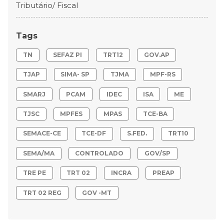
Tributário/ Fiscal
Tags
TN
SEFAZ PI
TRT12
GOV.AP
TJAP
SIMA- SP
TJMA
MPF-RS
SMARJ
PCAM
IDEC
ISA
ME
TJSC
MPFES
MPAS
TCE-BA
SEMACE-CE
TCE-DF
S.FED.
TRT10
SEMA/MA
CONTROLADO
GOV/SP
TRE PE
TRT 02
INCRA
PREAP
TRT 02 REG
GOV -MT