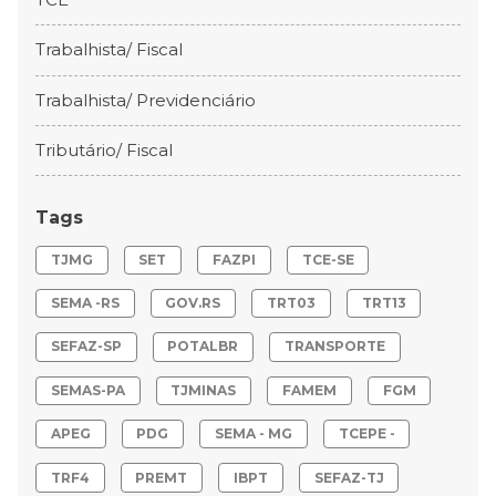
Trabalhista/ Fiscal
Trabalhista/ Previdenciário
Tributário/ Fiscal
Tags
TJMG
SET
FAZPI
TCE-SE
SEMA -RS
GOV.RS
TRT03
TRT13
SEFAZ-SP
POTALBR
TRANSPORTE
SEMAS-PA
TJMINAS
FAMEM
FGM
APEG
PDG
SEMA - MG
TCEPE -
TRF4
PREMT
IBPT
SEFAZ-TJ