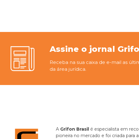
Assine o jornal Grif
Receba na sua caixa de e-mail as últi
da área jurídica.
A
Grifon Brasil
é especialista em recor
pioneira no mercado e foi criada para 