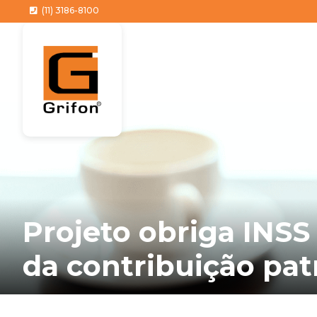
(11) 3186-8100
Projeto obriga INS
da contribuição pat