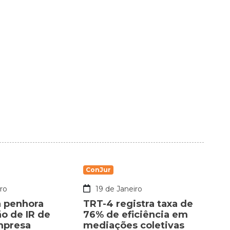
ConJur
ro
19 de Janeiro
a penhora
TRT-4 registra taxa de
ão de IR de
76% de eficiência em
mpresa
mediações coletivas