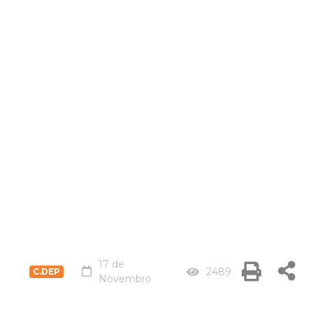
17 de
2489
C.DEP
Novembro