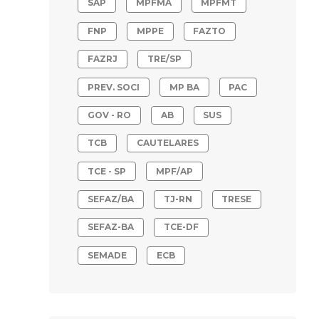
SAP
MPFMA
MPFMT
FNP
MPPE
FAZTO
FAZRJ
TRE/SP
PREV. SOCI
MP BA
PAC
GOV - RO
AB
SUS
TCB
CAUTELARES
TCE - SP
MPF/AP
SEFAZ/BA
TJ-RN
TRESE
SEFAZ-BA
TCE-DF
SEMADE
ECB