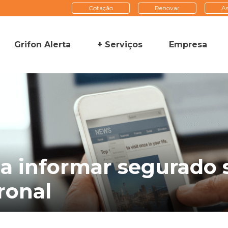
Cotação
Renovar
As
Grifon Alerta
+ Serviços
Empresa
S a informar segurad
ronal