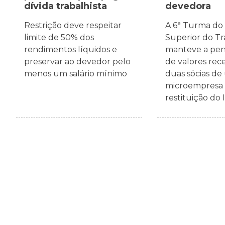
dívida trabalhista
devedora
Restrição deve respeitar
A 6ª Turma do
limite de 50% dos
Superior do T
rendimentos líquidos e
manteve a pen
preservar ao devedor pelo
de valores rec
menos um salário mínimo
duas sócias d
microempresa a
restituição do I