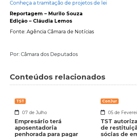
Conheça a tramitação de projetos de lei
Reportagem – Murilo Souza
Edi
çã
o – Cláudia Lemos
Fonte: Agência Câmara de Notícias
Por: Câmara dos Deputados
Conteúdos relacionados
TST
ConJur
07 de Julho
05 de Feverei
Empresário terá
TST autoriz
aposentadoria
de restituiç
penhorada para pagar
sócias de e