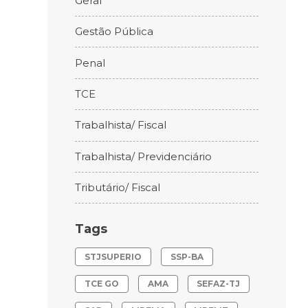
Geral
Gestão Pública
Penal
TCE
Trabalhista/ Fiscal
Trabalhista/ Previdenciário
Tributário/ Fiscal
Tags
STJSUPERIO
SSP-BA
TCE GO
AMA
SEFAZ-TJ