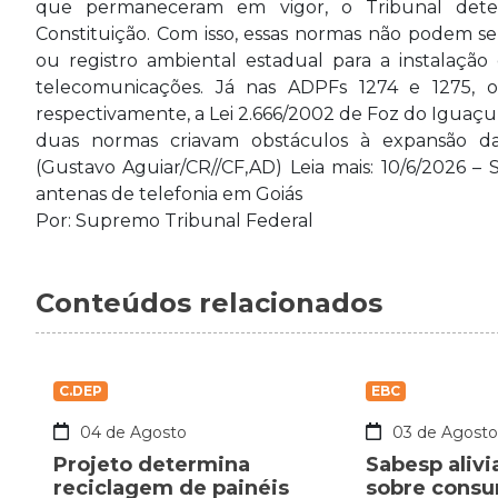
que permaneceram em vigor, o Tribunal dete
Constituição. Com isso, essas normas não podem ser
ou registro ambiental estadual para a instalaçã
telecomunicações. Já nas ADPFs 1274 e 1275, o 
respectivamente, a Lei 2.666/2002 de Foz do Iguaçu e
duas normas criavam obstáculos à expansão da 
(Gustavo Aguiar/CR//CF,AD) Leia mais: 10/6/2026 –
antenas de telefonia em Goiás
Por: Supremo Tribunal Federal
Conteúdos relacionados
C.DEP
EBC
04 de Agosto
03 de Agost
Projeto determina
Sabesp alivi
reciclagem de painéis
sobre cons