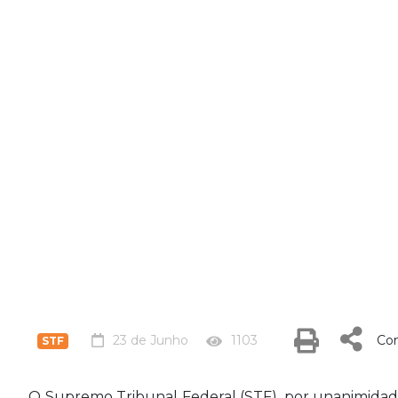
23 de Junho
1103
Com
STF
O Supremo Tribunal Federal (STF), por unanimidad