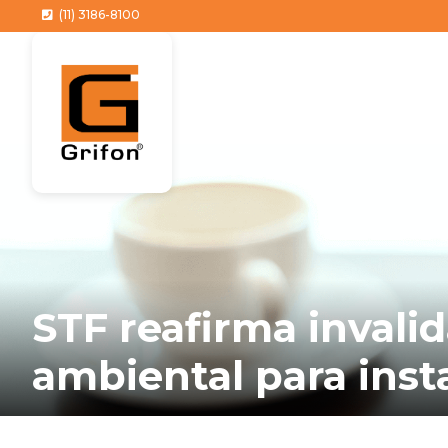
(11) 3186-8100
STF reafirma invali
ambiental para inst