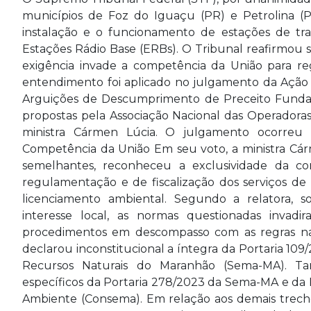
municípios de Foz do Iguaçu (PR) e Petrolina (P
instalação e o funcionamento de estações de tra
Estações Rádio Base (ERBs). O Tribunal reafirmou s
exigência invade a competência da União para re
entendimento foi aplicado no julgamento da Ação D
Arguições de Descumprimento de Preceito Fundame
propostas pela Associação Nacional das Operadoras 
ministra Cármen Lúcia. O julgamento ocorreu n
Competência da União Em seu voto, a ministra Cár
semelhantes, reconheceu a exclusividade da co
regulamentação e de fiscalização dos serviços d
licenciamento ambiental. Segundo a relatora,
interesse local, as normas questionadas invad
procedimentos em descompasso com as regras nac
declarou inconstitucional a íntegra da Portaria 10
Recursos Naturais do Maranhão (Sema-MA). Tamb
específicos da Portaria 278/2023 da Sema-MA e da
Ambiente (Consema). Em relação aos demais trecho