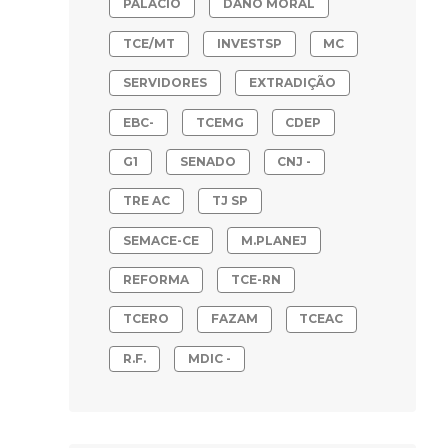
PALACIO
DANO MORAL
TCE/MT
INVESTSP
MC
SERVIDORES
EXTRADIÇÃO
EBC-
TCEMG
CDEP
G1
SENADO
CNJ -
TRE AC
TJ SP
SEMACE-CE
M.PLANEJ
REFORMA
TCE-RN
TCERO
FAZAM
TCEAC
R.F.
MDIC -