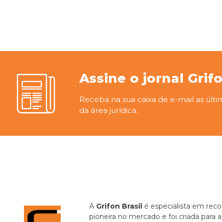
Assine o jornal Grif
Receba na sua caixa de e-mail as últi
da área jurídica.
A
Grifon Brasil
é especialista em recor
pioneira no mercado e foi criada para 