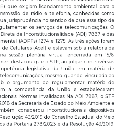
E) que exigiam licenciamento ambiental para a
nsmissão de rádio e telefonia, conhecidas como
ua jurisprudência no sentido de que esse tipo de
gulamentar os serviços de telecomunicações. O
ireta de Inconstitucionalidade (ADI) 7887 e das
ntal (ADPFs) 1274 e 1275. As três ações foram
de Celulares (Acel) e estavam sob a relatoria da
a sessão plenária virtual encerrada em 15/6.
men destacou que o STF, ao julgar controvérsias
mpetência legislativa da União em matéria de
e telecomunicações, mesmo quando vinculada ao
 sob o argumento de regulamentar matéria de
iram a competência da União e estabeleceram
ionais. Normas invalidadas Na ADI 7887, o STF
9/2018 da Secretaria de Estado do Meio Ambiente e
ém considerou inconstitucionais dispositivos
 Resolução 43/2019 do Conselho Estadual do Meio
s da Portaria 278/2023 e da Resolução 43/2019,