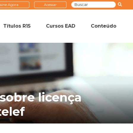
sine Agora
Acessar
Títulos R15
Cursos EAD
Conteúdo
 sobre licença
elef