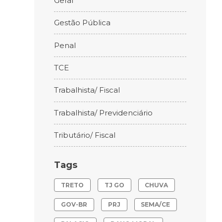
Geral
Gestão Pública
Penal
TCE
Trabalhista/ Fiscal
Trabalhista/ Previdenciário
Tributário/ Fiscal
Tags
TRETO
TJ GO
CHUVA
GOV-BR
PRJ
SEMA/CE