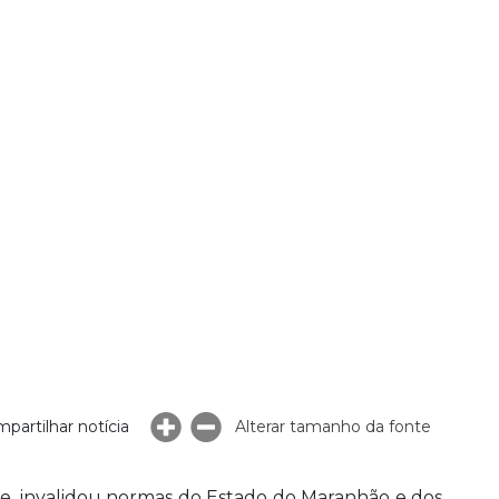
partilhar notícia
Alterar tamanho da fonte
e, invalidou normas do Estado do Maranhão e dos