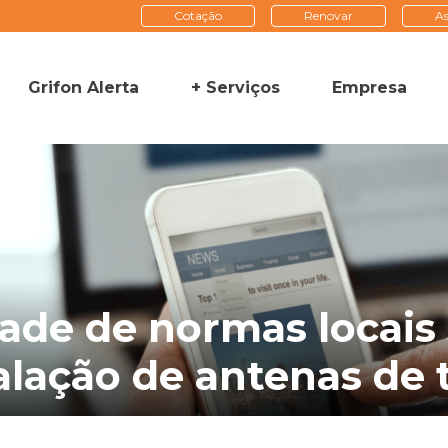
Cotação
Renovar
As
Grifon Alerta
+ Serviços
Empresa
dade de normas locais
alação de antenas de t