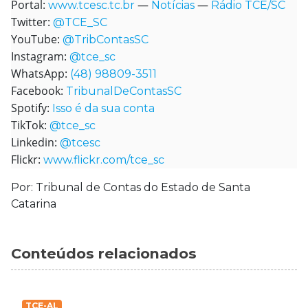
Portal:
—
—
www.tcesc.tc.br
Notícias
Rádio TCE/SC
Twitter:
@TCE_SC
YouTube:
@TribContasSC
Instagram:
@tce_sc
WhatsApp:
(48) 98809-3511
Facebook:
TribunalDeContasSC
Spotify:
Isso é da sua conta
TikTok:
@tce_sc
Linkedin:
@tcesc
Flickr:
www.flickr.com/tce_sc
Por: Tribunal de Contas do Estado de Santa
Catarina
Conteúdos relacionados
TCE-AL