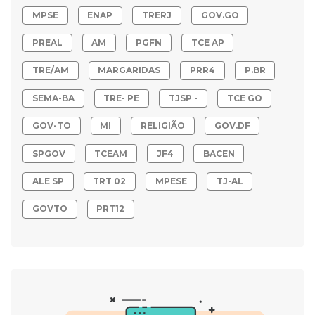
MPSE
ENAP
TRERJ
GOV.GO
PREAL
AM
PGFN
TCE AP
TRE/AM
MARGARIDAS
PRR4
P.BR
SEMA-BA
TRE- PE
TJSP -
TCE GO
GOV-TO
MI
RELIGIÃO
GOV.DF
SPGOV
TCEAM
JF4
BACEN
ALE SP
TRT 02
MPESE
TJ-AL
GOVTO
PRT12