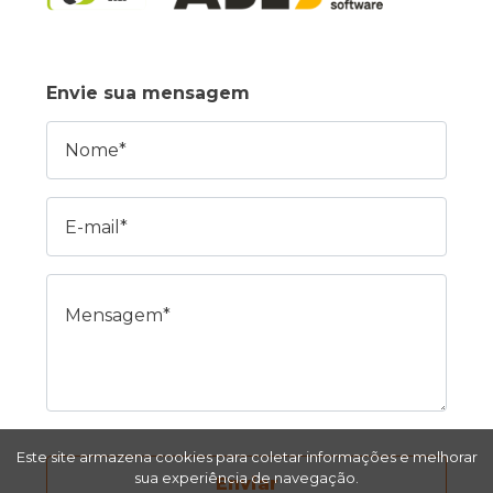
Envie sua mensagem
Nome
E-mail
Mensagem
Este site armazena cookies para coletar informações e melhorar
sua experiência de navegação.
Enviar