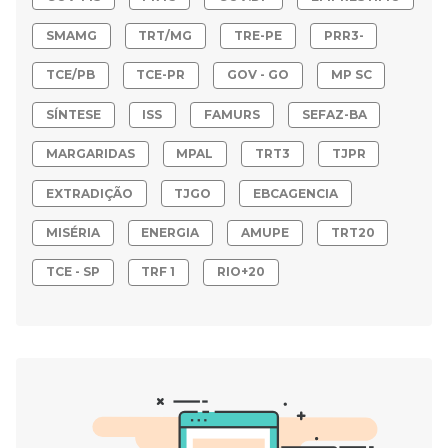
SMAMG
TRT/MG
TRE-PE
PRR3-
TCE/PB
TCE-PR
GOV - GO
MP SC
SÍNTESE
ISS
FAMURS
SEFAZ-BA
MARGARIDAS
MPAL
TRT3
TJPR
EXTRADIÇÃO
TJGO
EBCAGENCIA
MISÉRIA
ENERGIA
AMUPE
TRT20
TCE - SP
TRF 1
RIO+20