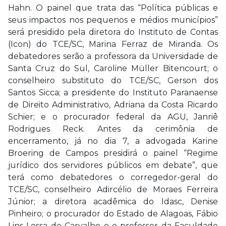
Hahn. O painel que trata das “Política públicas e
seus impactos nos pequenos e médios municípios”
será presidido pela diretora do Instituto de Contas
(Icon) do TCE/SC, Marina Ferraz de Miranda. Os
debatedores serão a professora da Universidade de
Santa Cruz do Sul, Caroline Müller Bitencourt; o
conselheiro substituto do TCE/SC, Gerson dos
Santos Sicca; a presidente do Instituto Paranaense
de Direito Administrativo, Adriana da Costa Ricardo
Schier; e o procurador federal da AGU, Janriê
Rodrigues Reck. Antes da cerimônia de
encerramento, já no dia 7, a advogada Karine
Broering de Campos presidirá o painel “Regime
jurídico dos servidores públicos em debate”, que
terá como debatedores o corregedor-geral do
TCE/SC, conselheiro Adircélio de Moraes Ferreira
Júnior; a diretora acadêmica do Idasc, Denise
Pinheiro; o procurador do Estado de Alagoas, Fábio
Lins Lessa de Carvalho e o professor da Faculdade