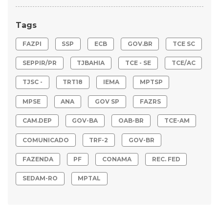
Tags
FAZPI
SSP
ECB
GOV.BR
TCE SC
SEPPIR/PR
TJBAHIA
TCE - SE
TCE/AC
TJSC -
TRT18
IEMA
MPTSP
MPSE
ANA
GOV SP
FAZRS
CAM.DEP
GOV-BA
OAB-BR
TCE-AM
COMUNICADO
TRF-2
GOV-BR
FAZENDA
PF
CONAMA
REC. FED
SEDAM-RO
MPTAL