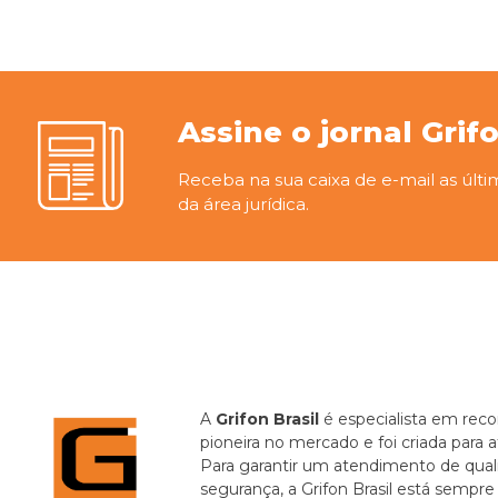
Assine o jornal Grif
Receba na sua caixa de e-mail as últi
da área jurídica.
A
Grifon Brasil
é especialista em recor
pioneira no mercado e foi criada para 
Para garantir um atendimento de quali
segurança, a Grifon Brasil está sempr