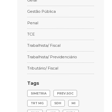
Geral
Gestão Pública
Penal
TCE
Trabalhista/ Fiscal
Trabalhista/ Previdenciário
Tributário/ Fiscal
Tags
SIMETRIA
PREV.SOC
TRT MG
SDH
MI