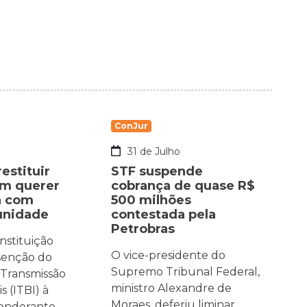
ConJur
o
31 de Julho
estituir
STF suspende
em querer
cobrança de quase R$
a com
500 milhões
munidade
contestada pela
Petrobras
nstituição
O vice-presidente do
isenção do
Supremo Tribunal Federal,
 Transmissão
ministro Alexandre de
 (ITBI) à
Moraes, deferiu liminar
ponderante