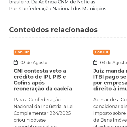
brasileiro. Da Agência CNM de Notícias
Por: Confederação Nacional dos Municipios
Conteúdos relacionados
ConJur
ConJur
03 de Agosto
03 de Agost
CNI contesta veto a
Juiz manda r
crédito de IPI, PIS e
ITBI pago s
Cofins após
por empres
reoneração da cadeia
direito à i
Para a Confederação
Apesar de a Co
Nacional da Indústria, a Lei
condicionar a 
Complementar 224/2025
Imposto sobre
criou hipótese
de Bens Imóveis
inconstitucional de
atividade pre