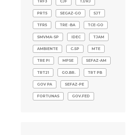
TRF3
CJF
TJ/RJ
PRT5
SEGAZ-GO
SJT
TFR5
TRE -BA
TCE-GO
SMVMA-SP
IDEC
TJAM
AMBIENTE
C.SP
MTE
TRE PI
MPSE
SEFAZ-AM
TRT21
GO.BR.
TRT PB
GOV PA
SEFAZ-PE
FORTUNAS
GOV.FED