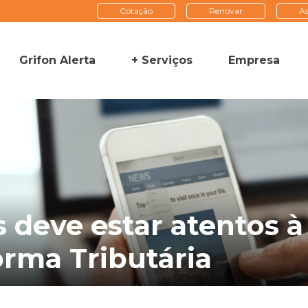
Cotação
Renovar
As
Grifon Alerta
+ Serviços
Empresa
s deve estar atentos
orma Tributária