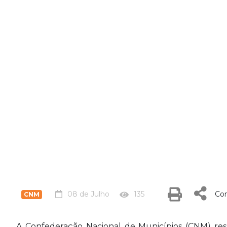
08 de Julho
135
Com
CNM
A Confederação Nacional de Municípios (CNM) ress