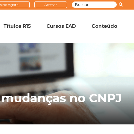
sine Agora
Acessar
Títulos R15
Cursos EAD
Conteúdo
 à mudanças no CNPJ