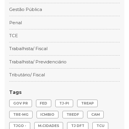
Gestão Pública
Penal
TCE
Trabalhista/ Fiscal
Trabalhista/ Previdenciário
Tributário/ Fiscal
Tags
GOV PR
FED
TJ-PI
TREAP
TRE-MG
ICMBIO
TREDF
CAM
TJGO -
M.CIDADES
TJ DFT
TCU