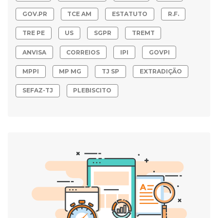
GOV.PR
TCE AM
ESTATUTO
R.F.
TRE PE
US
SGPR
TREMT
ANVISA
CORREIOS
IPI
GOVPI
MPPI
MP MG
TJ SP
EXTRADIÇÃO
SEFAZ-TJ
PLEBISCITO