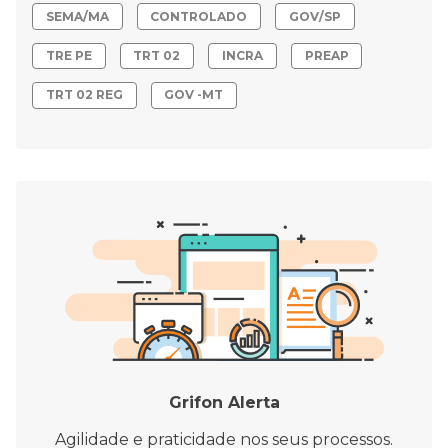
SEMA/MA
CONTROLADO
GOV/SP
TRE PE
TRT 02
INCRA
PREAP
TRT 02 REG
GOV -MT
Grifon Alerta
Agilidade e praticidade nos seus processos.