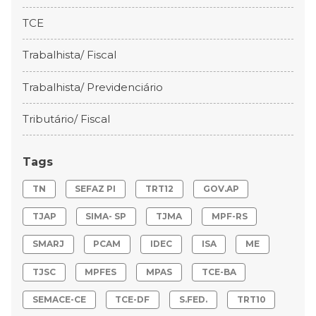
TCE
Trabalhista/ Fiscal
Trabalhista/ Previdenciário
Tributário/ Fiscal
Tags
TN
SEFAZ PI
TRT12
GOV.AP
TJAP
SIMA- SP
TJMA
MPF-RS
SMARJ
PCAM
IDEC
ISA
ME
TJSC
MPFES
MPAS
TCE-BA
SEMACE-CE
TCE-DF
S.FED.
TRT10