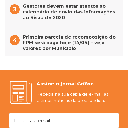
Gestores devem estar atentos ao
calendário de envio das informações
ao Sisab de 2020
Primeira parcela de recomposição do
FPM será paga hoje (14/04) - veja
valores por Município
Assine o jornal Grifon
Receba na sua caixa de e-mail as
últimas notícias da área jurídica.
Digite seu email...