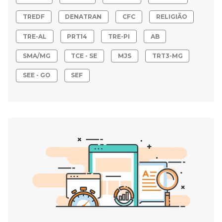
TREDF
DENATRAN
CFC
RELIGIÃO
TRE-AL
PRT14
TRE-PI
AB
SMA/MG
TCE - SE
MJS
TRT3-MG
SEE - GO
SEF