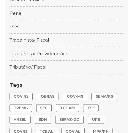
Penal
TCE
Trabalhista/ Fiscal
Trabalhista/ Previdenciário
Tributário/ Fiscal
Tags
GOV.RS
OBRAS
GOV-MS
SEMA/RS
TREMG
SEC
TCE AM
TSE
ANEEL
SDH
SEFAZ-GO
UPB
GOVRJ
TCE AL
GOV.AL
MPF/RN