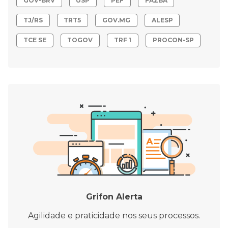
GOV-BRV
USP
PEF
FAZBA
TJ/RS
TRT5
GOV.MG
ALESP
TCE SE
TOGOV
TRF 1
PROCON-SP
Grifon Alerta
Agilidade e praticidade nos seus processos.