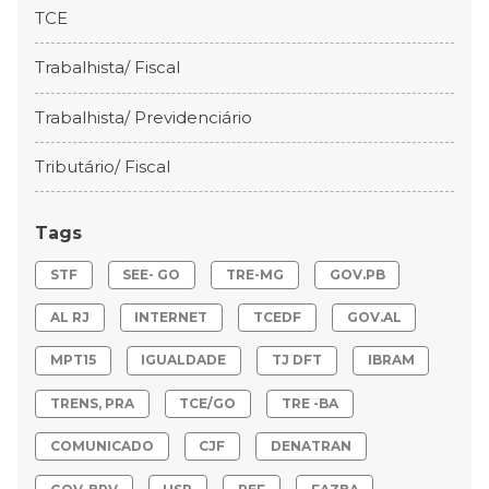
TCE
Trabalhista/ Fiscal
Trabalhista/ Previdenciário
Tributário/ Fiscal
Tags
STF
SEE- GO
TRE-MG
GOV.PB
AL RJ
INTERNET
TCEDF
GOV.AL
MPT15
IGUALDADE
TJ DFT
IBRAM
TRENS, PRA
TCE/GO
TRE -BA
COMUNICADO
CJF
DENATRAN