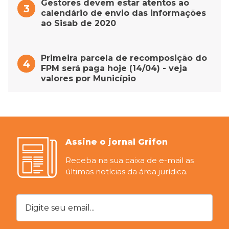
Gestores devem estar atentos ao
calendário de envio das informações
ao Sisab de 2020
Primeira parcela de recomposição do
FPM será paga hoje (14/04) - veja
valores por Município
Assine o jornal Grifon
Receba na sua caixa de e-mail as
últimas notícias da área jurídica.
Digite seu email...