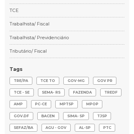
TCE
Trabalhista/ Fiscal
Trabalhista/ Previdenciário
Tributário/ Fiscal
Tags
TRE/PA
TCE TO
GOV-MG
GOV PR
TCE - SE
SEMA- RS
FAZENDA
TREDF
AMP
PC-CE
MPTSP
MPOP
GOV.DF
BACEN
SIMA- SP
TJSP
SEFAZ/BA
AGU - GOV
AL-SP
PTC