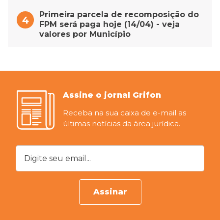
Primeira parcela de recomposição do
FPM será paga hoje (14/04) - veja
valores por Município
Assine o jornal Grifon
Receba na sua caixa de e-mail as
últimas notícias da área jurídica.
Digite seu email...
Assinar