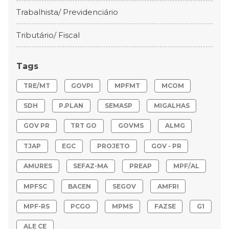
Trabalhista/ Previdenciário
Tributário/ Fiscal
Tags
TRE/MT
GOVPI
MPFMT
MCOM
SDH
P.PLAN
SEMASP
MIGALHAS
GOV PR
TRT GO
GOVMS
ALMG
TJAP
EGC
PROJETO
GOV - PR
AMURES
SEFAZ-MA
PREAP
MPF/AL
MPFSC
BACEN
SEGOV
AMFRI
MPF-RS
PCGO
MPMS
FAZSE
G1
ALE CE