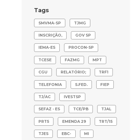
Tags
SMVMA-SP
TJMG
INSCRIÇÃO,
GOV SP
IEMA-ES
PROCON-SP
TCESE
FAZMG
MPT
CGU
RELATÓRIO;
TRF1
TELEFONIA
S.FED.
FIEP
TJ/AC
IVESTSP
SEFAZ - ES
TCE/PB
TJAL
PRT5
EMENDA 29
TRT/15
TJES
EBC-
MI