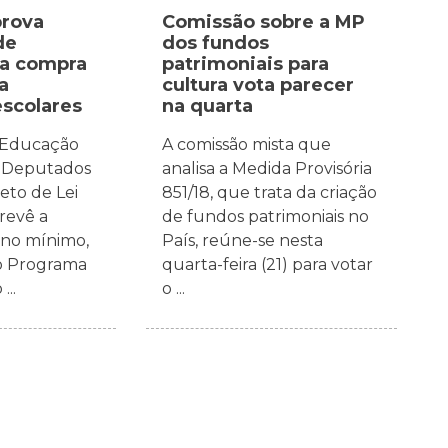
prova
Comissão sobre a MP
de
dos fundos
ra compra
patrimoniais para
a
cultura vota parecer
escolares
na quarta
 Educação
A comissão mista que
 Deputados
analisa a Medida Provisória
eto de Lei
851/18, que trata da criação
revê a
de fundos patrimoniais no
 no mínimo,
País, reúne-se nesta
o Programa
quarta-feira (21) para votar
...
o ...