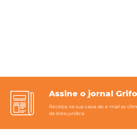
Assine o jornal Grif
Receba na sua caixa de e-mail as últi
da área jurídica.