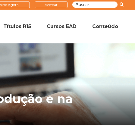
sine Agora
Acessar
Títulos R15
Cursos EAD
Conteúdo
odução e na