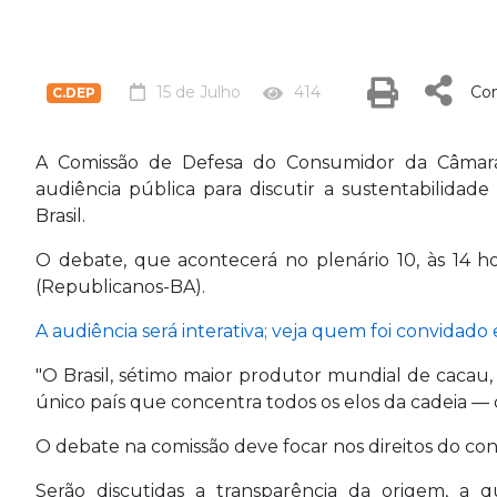
15 de Julho
414
Com
C.DEP
A Comissão de Defesa do Consumidor da Câmara do
audiência pública para discutir a sustentabilida
Brasil.
O debate, que acontecerá no plenário 10, às 14 h
(Republicanos-BA).
A audiência será interativa; veja quem foi convidado
"O Brasil, sétimo maior produtor mundial de cacau, p
único país que concentra todos os elos da cadeia —
O debate na comissão deve focar nos direitos do co
Serão discutidas a transparência da origem, a 