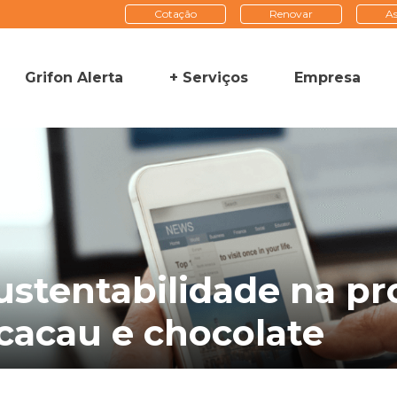
Cotação
Renovar
As
Grifon Alerta
+ Serviços
Empresa
ustentabilidade na pr
cacau e chocolate