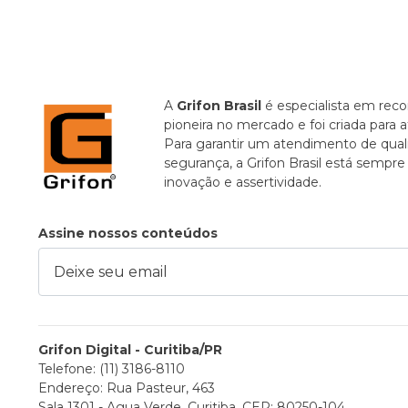
A
Grifon Brasil
é especialista em recor
pioneira no mercado e foi criada para 
Para garantir um atendimento de quali
segurança, a Grifon Brasil está sempr
inovação e assertividade.
Assine nossos conteúdos
ixe seu email
Grifon Digital - Curitiba/PR
Telefone: (11) 3186-8110
Endereço: Rua Pasteur, 463
Sala 1301 - Agua Verde, Curitiba, CEP: 80250-104