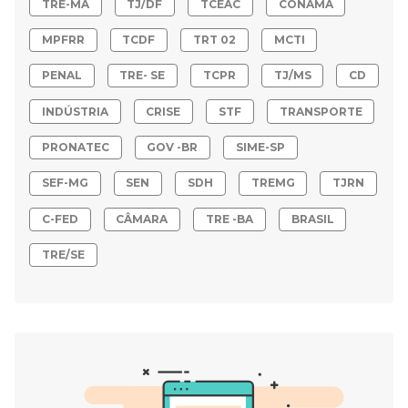
TRE-MA
TJ/DF
TCEAC
CONAMA
MPFRR
TCDF
TRT 02
MCTI
PENAL
TRE- SE
TCPR
TJ/MS
CD
INDÚSTRIA
CRISE
STF
TRANSPORTE
PRONATEC
GOV -BR
SIME-SP
SEF-MG
SEN
SDH
TREMG
TJRN
C-FED
CÂMARA
TRE -BA
BRASIL
TRE/SE