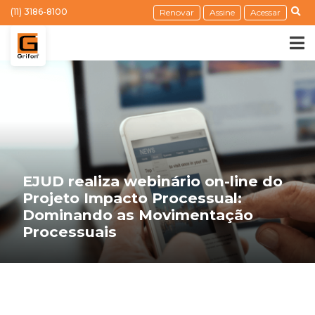
(11) 3186-8100
Renovar
Assine
Acessar
EJUD realiza webinário on-line do
Projeto Impacto Processual:
Dominando as Movimentação
Processuais