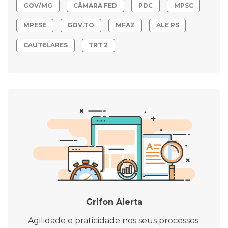
GOV/MG
CÂMARA FED
PDC
MPSC
MPESE
GOV.TO
MFAZ
ALE RS
CAUTELARES
TRT 2
Grifon Alerta
Agilidade e praticidade nos seus processos.