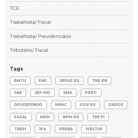
TCE
Trabalhista/ Fiscal
Trabalhista/ Previdenciário
Tributário/ Fiscal
Tags
EMTU
FAP
SEFAZ-ES
TRE-PR
SAE
SEF-MG
SMA
PRR3-
DPUDEFENSO
MPAC
GOV-ES
DADOS
FAZAL
MDH
BPM-RS
TRE PI
TREPI
JF4
PREBA
IVESTSP