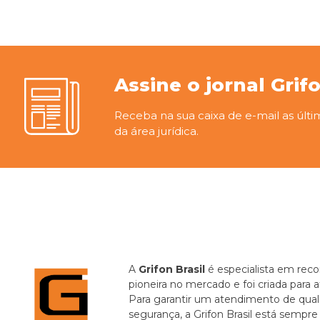
Assine o jornal Grif
Receba na sua caixa de e-mail as últi
da área jurídica.
A
Grifon Brasil
é especialista em recor
pioneira no mercado e foi criada para 
Para garantir um atendimento de quali
segurança, a Grifon Brasil está sempr