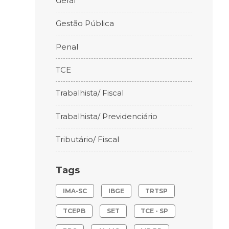
Geral
Gestão Pública
Penal
TCE
Trabalhista/ Fiscal
Trabalhista/ Previdenciário
Tributário/ Fiscal
Tags
IMA-SC
IBGE
TRTSP
TCEPB
SET
TCE - SP