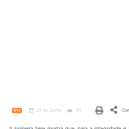
03 de Junho
191
Com
STJ
A primeira tese mostra que, para a integridade e a