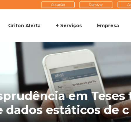
Cotação
Renovar
As
Grifon Alerta
+ Serviços
Empresa
isprudência em Teses
e dados estáticos de c