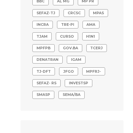
BBC
AL MG
MP PR
SEFAZ-TJ
CRCSC
MPAS
INCRA
TRE-PI
AMA
TJAM
CURSO
H1N1
MPFPB
GOV.BA
TCERJ
DENATRAN
IGAM
TJ-DFT
JFGO
MPFRJ-
SEFAZ- RS
INVESTSP
SMASP
SEMA/BA