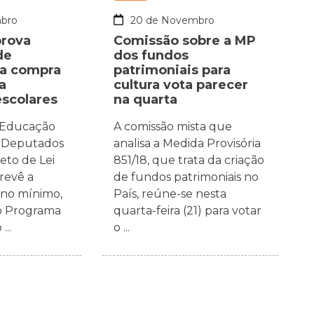
bro
20 de Novembro
prova
Comissão sobre a MP
de
dos fundos
ra compra
patrimoniais para
a
cultura vota parecer
escolares
na quarta
 Educação
A comissão mista que
 Deputados
analisa a Medida Provisória
eto de Lei
851/18, que trata da criação
revê a
de fundos patrimoniais no
 no mínimo,
País, reúne-se nesta
o Programa
quarta-feira (21) para votar
...
o ...