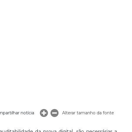
partilhar notícia
Alterar tamanho da fonte
uditabilidade da prova digital, são necessárias a