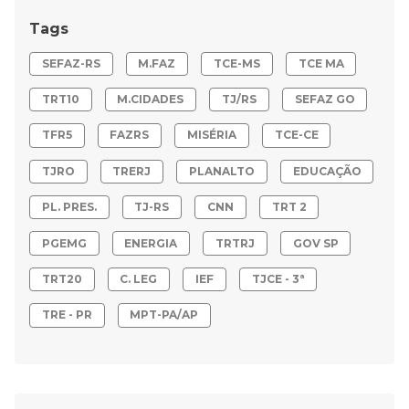
Tags
SEFAZ-RS
M.FAZ
TCE-MS
TCE MA
TRT10
M.CIDADES
TJ/RS
SEFAZ GO
TFR5
FAZRS
MISÉRIA
TCE-CE
TJRO
TRERJ
PLANALTO
EDUCAÇÃO
PL. PRES.
TJ-RS
CNN
TRT 2
PGEMG
ENERGIA
TRTRJ
GOV SP
TRT20
C. LEG
IEF
TJCE - 3ª
TRE - PR
MPT-PA/AP