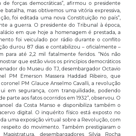
m de forças democráticas”, afirmou o presidente
 batalha, mas obtivemos uma vitória expressiva,
ão, foi editada uma nova Constituição no país”,
e a guerra. O presidente do Tribunal à época,
Palácio em que hoje a homenagem é prestada, a
mento foi veiculado por rádio durante o conflito
o durou 87 dias e contabilizou – oficialmente –
 para até 2,2 mil fatalmente feridos. “Nós não
trar que estão vivos os princípios democráticos
denador do Museu do TJ, desembargador Octavio
onel PM Emerson Massera Haddad Ribeiro, que
, coronel PM Glauce Anselmo Cavalli, a revolução
qui em segurança, com tranquilidade, podendo
de parte aos fatos ocorridos em 1932”, observou. O
noel da Costa Manso e disponibiliza também o
ervo digital. O inquérito físico está exposto no
da uma exposição virtual sobre a Revolução, com
 respeito do movimento. Também prestigiaram o
Magistratura, desembargadores Silvia Rocha