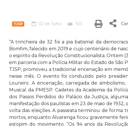
02 de Julho
925
Com
TJSP
“A trincheira de 32 foi a pia batismal da democrac
Bomfim, falecido em 2019 e cujo centenário de nas
o espírito da Revolução Constitucionalista. Ontem (
em parceria com a Polícia Militar do Estado de São P
TJSP, promoveu a tradicional encenação em memór
nesse mês. O evento foi conduzido pelo preside
Loureiro. A encenação, carregada de simbolismo
Musical da PMESP. Cadetes da Academia da Polícia 
dos Passos Perdidos do Palácio da Justiça, alguma
manifestação dos paulistas em 23 de maio de 1932, q
volta das eleições. A passeata terminou de forma tr
mortos, enquanto Alvarenga ficou gravemente ferid
estopim do movimento. “Os 94 anos da Revoluçã