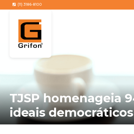
(11) 3186-8100
TJSP homenageia 94
ideais democráticos