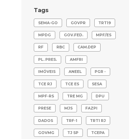
Tags
SEMA-GO
GOVPR
TRT19
MPDG
GOV.FED.
MPF/ES
RF
RBC
CAM.DEP
PL. PRES.
AMFRI
IMÓVEIS
ANEEL
PGR -
TCE RJ
TCE ES
SESA
MPF-RS
TRE MG
DPU
PRESE
MJS
FAZPI
DADOS
TRF-1
TRT1 RJ
GOVMG
TJ SP
TCEPA