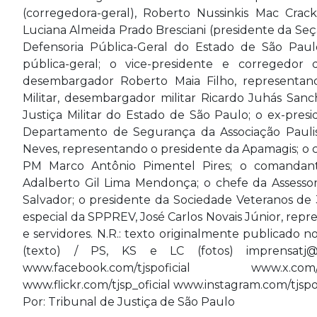
(corregedora-geral), Roberto Nussinkis Mac Crac
Luciana Almeida Prado Bresciani (presidente da Seç
Defensoria Pública-Geral do Estado de São Paulo
pública-geral; o vice-presidente e corregedor 
desembargador Roberto Maia Filho, representand
Militar, desembargador militar Ricardo Juhás San
Justiça Militar do Estado de São Paulo; o ex-presi
Departamento de Segurança da Associação Paulis
Neves, representando o presidente da Apamagis; o che
PM Marco Antônio Pimentel Pires; o comandan
Adalberto Gil Lima Mendonça; o chefe da Assessori
Salvador; o presidente da Sociedade Veteranos de 
especial da SPPREV, José Carlos Novais Júnior, repres
e servidores. N.R.: texto originalmente publicado 
(texto) / PS, KS e LC (fotos) imprensatj@t
www.facebook.com/tjspoficial www.x.com/
www.flickr.com/tjsp_oficial www.instagram.com/tjsp
Por: Tribunal de Justiça de São Paulo