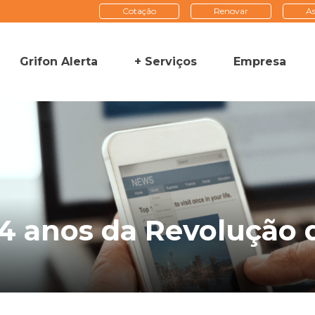
Cotação
Renovar
As
Grifon Alerta
+ Serviços
Empresa
 anos da Revolução d