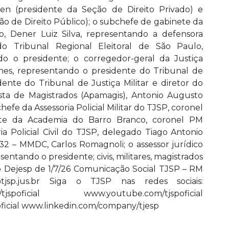
ken (presidente da Seção de Direito Privado) e
ão de Direito Público); o subchefe de gabinete da
, Dener Luiz Silva, representando a defensora
do Tribunal Regional Eleitoral de São Paulo,
o o presidente; o corregedor-geral da Justiça
ches, representando o presidente do Tribunal de
dente do Tribunal de Justiça Militar e diretor do
ta de Magistrados (Apamagis), Antonio Augusto
fe da Assessoria Policial Militar do TJSP, coronel
te da Academia do Barro Branco, coronel PM
a Policial Civil do TJSP, delegado Tiago Antonio
32 – MMDC, Carlos Romagnoli; o assessor jurídico
entando o presidente; civis, militares, magistrados
no Dejesp de 1/7/26 Comunicação Social TJSP – RM
jsp.jus.br Siga o TJSP nas redes sociais:
tjspoficial www.youtube.com/tjspoficial
oficial www.linkedin.com/company/tjesp