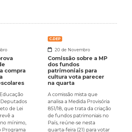
C.DEP
bro
20 de Novembro
prova
Comissão sobre a MP
de
dos fundos
ra compra
patrimoniais para
a
cultura vota parecer
escolares
na quarta
 Educação
A comissão mista que
 Deputados
analisa a Medida Provisória
eto de Lei
851/18, que trata da criação
revê a
de fundos patrimoniais no
 no mínimo,
País, reúne-se nesta
o Programa
quarta-feira (21) para votar