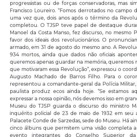
progressistas ou de forças conservadoras, mas si
Francisco Loureiro. “Fomos derrotados no campo de
uma vez que, dois anos após o término da Revoluç
completou. O TJSP teve papel de destaque durant
Manoel da Costa Manso, fez discurso, no mesmo 
favor dos ideais dos revolucionários. O pronuncia
armado, em 31 de agosto do mesmo ano. A Revoluçã
934 mortos, ainda que dados não oficiais apontem
queremos apenas guardar na memória, queremos mos
que motivaram essa Revolução”, expressou o coor
Augusto Machado de Barros Filho. Para o cor
representou a comandante-geral da Polícia Militar
paulista produz ecos ainda hoje. “Se estamos a
expressar a nossa opinião, nós devemos isso em gran
Museu do TJSP guarda o discurso do ministro Ma
inquérito policial de 23 de maio de 1932 em seu ac
Palacete Conde de Sarzedas, sede do Museu. Há ain
cinco álbuns que permitem uma visão completa a
evento integrantes do Conselho Superior da 