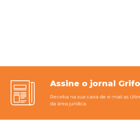
Assine o jornal Grif
Receba na sua caixa de e-mail as últi
da área jurídica.