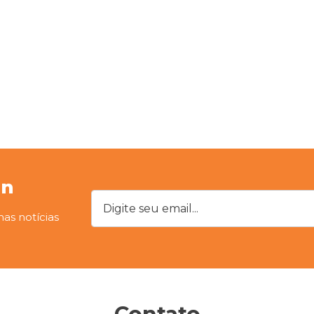
on
Digite seu email...
mas notícias